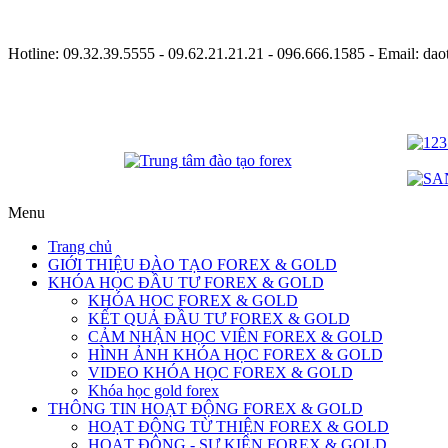
Hotline:
09.32.39.5555
- 09.62.21.21.21 - 096.666.1585 - Email: d
Menu
Trang chủ
GIỚI THIỆU ĐÀO TẠO FOREX & GOLD
KHÓA HỌC ĐẦU TƯ FOREX & GOLD
KHÓA HOC FOREX & GOLD
KẾT QUẢ ĐẦU TƯ FOREX & GOLD
CẢM NHẬN HỌC VIÊN FOREX & GOLD
HÌNH ẢNH KHÓA HỌC FOREX & GOLD
VIDEO KHÓA HỌC FOREX & GOLD
Khóa học gold forex
THÔNG TIN HOẠT ĐỘNG FOREX & GOLD
HOẠT ĐỘNG TỪ THIỆN FOREX & GOLD
HOẠT ĐỘNG - SỰ KIỆN FOREX & GOLD