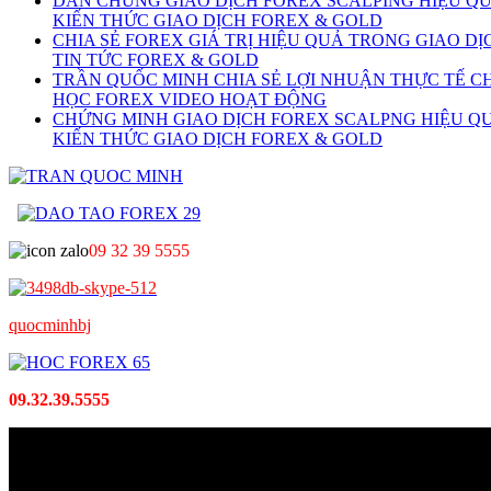
DẪN CHỨNG GIAO DỊCH FOREX SCALPING HIỆU Q
KIẾN THỨC GIAO DỊCH FOREX & GOLD
CHIA SẺ FOREX GIÁ TRỊ HIỆU QUẢ TRONG GIAO DỊ
TIN TỨC FOREX & GOLD
TRẦN QUỐC MINH CHIA SẺ LỢI NHUẬN THỰC TẾ C
HỌC FOREX VIDEO HOẠT ĐỘNG
CHỨNG MINH GIAO DỊCH FOREX SCALPNG HIỆU Q
KIẾN THỨC GIAO DỊCH FOREX & GOLD
09 32 39 5555
quocminhbj
09.32.39.5555