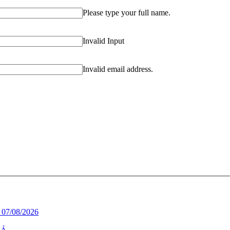
Please type your full name.
Invalid Input
Invalid email address.
7/08/2026