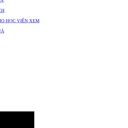
UẢ
CH
HO HỌC VIÊN XEM
UẢ