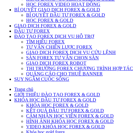
HỌC FOREX VIDEO HOẠT ĐỘNG
BÍ QUYẾT GIAO DỊCH FOREX & GOLD
BÍ QUYẾT ĐẦU TƯ FOREX & GOLD
HỌC FOREX & GOLD
GIAO DỊCH FOREX & GOLD
ĐẦU TƯ FOREX
ĐÀO TẠO FOREX DỊCH VỤ HỖ TRỢ
TÌM HIỂU FOREX
TƯ VẤN CHIẾN LƯỢC FOREX
GIAO DỊCH FOREX DỊCH VỤ CỨU LỆNH
SÀN FOREX TƯ VẤN CHỌN SÀN
GIAO DICH FOREX ROBOT
THI TRƯỜNG FOREX CHƯƠNG TRÌNH HỢP TÁC
QUẢNG CÁO CHO THUÊ BANNER
SUY NGẪM CUỘC SỐNG
Trang chủ
GIỚI THIỆU ĐÀO TẠO FOREX & GOLD
KHÓA HỌC ĐẦU TƯ FOREX & GOLD
KHÓA HOC FOREX & GOLD
KẾT QUẢ ĐẦU TƯ FOREX & GOLD
CẢM NHẬN HỌC VIÊN FOREX & GOLD
HÌNH ẢNH KHÓA HỌC FOREX & GOLD
VIDEO KHÓA HỌC FOREX & GOLD
Khóa học gold forex