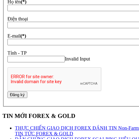
Họ tên
(*)
Điện thoại
E-mail
(*)
Tỉnh - TP
Invalid Input
TIN MỚI FOREX & GOLD
THỰC CHIẾN GIAO DỊCH FOREX ĐÁNH TIN Non-Farm 0
TIN TỨC FOREX & GOLD