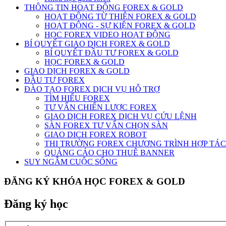
THÔNG TIN HOẠT ĐỘNG FOREX & GOLD
HOẠT ĐỘNG TỪ THIỆN FOREX & GOLD
HOẠT ĐỘNG - SỰ KIỆN FOREX & GOLD
HỌC FOREX VIDEO HOẠT ĐỘNG
BÍ QUYẾT GIAO DỊCH FOREX & GOLD
BÍ QUYẾT ĐẦU TƯ FOREX & GOLD
HỌC FOREX & GOLD
GIAO DỊCH FOREX & GOLD
ĐẦU TƯ FOREX
ĐÀO TẠO FOREX DỊCH VỤ HỖ TRỢ
TÌM HIỂU FOREX
TƯ VẤN CHIẾN LƯỢC FOREX
GIAO DỊCH FOREX DỊCH VỤ CỨU LỆNH
SÀN FOREX TƯ VẤN CHỌN SÀN
GIAO DICH FOREX ROBOT
THI TRƯỜNG FOREX CHƯƠNG TRÌNH HỢP TÁC
QUẢNG CÁO CHO THUÊ BANNER
SUY NGẪM CUỘC SỐNG
ĐĂNG KÝ KHÓA HỌC FOREX & GOLD
Đăng ký học