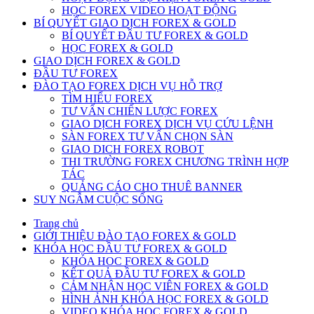
HỌC FOREX VIDEO HOẠT ĐỘNG
BÍ QUYẾT GIAO DỊCH FOREX & GOLD
BÍ QUYẾT ĐẦU TƯ FOREX & GOLD
HỌC FOREX & GOLD
GIAO DỊCH FOREX & GOLD
ĐẦU TƯ FOREX
ĐÀO TẠO FOREX DỊCH VỤ HỖ TRỢ
TÌM HIỂU FOREX
TƯ VẤN CHIẾN LƯỢC FOREX
GIAO DỊCH FOREX DỊCH VỤ CỨU LỆNH
SÀN FOREX TƯ VẤN CHỌN SÀN
GIAO DICH FOREX ROBOT
THI TRƯỜNG FOREX CHƯƠNG TRÌNH HỢP
TÁC
QUẢNG CÁO CHO THUÊ BANNER
SUY NGẪM CUỘC SỐNG
Trang chủ
GIỚI THIỆU ĐÀO TẠO FOREX & GOLD
KHÓA HỌC ĐẦU TƯ FOREX & GOLD
KHÓA HOC FOREX & GOLD
KẾT QUẢ ĐẦU TƯ FOREX & GOLD
CẢM NHẬN HỌC VIÊN FOREX & GOLD
HÌNH ẢNH KHÓA HỌC FOREX & GOLD
VIDEO KHÓA HỌC FOREX & GOLD