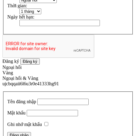
Thời gian:
Ngày hết hạn:
Đăng ký
Đăng ký
Ngoại hối
Vàng
Ngoại hối & Vàng
ujcbqqaii6l6u3r0e41333hg91
Tên đăng nhập
Mật khẩu
Ghi nhớ mật khẩu