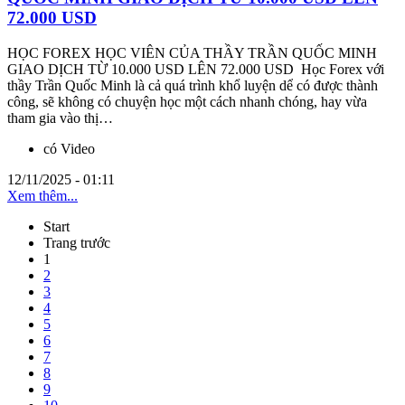
72.000 USD
HỌC FOREX HỌC VIÊN CỦA THẦY TRẦN QUỐC MINH
GIAO DỊCH TỪ 10.000 USD LÊN 72.000 USD Học Forex với
thầy Trần Quốc Minh là cả quá trình khổ luyện dể có được thành
công, sẽ không có chuyện học một cách nhanh chóng, hay vừa
tham gia vào thị…
có Video
12/11/2025 - 01:11
Xem thêm...
Start
Trang trước
1
2
3
4
5
6
7
8
9