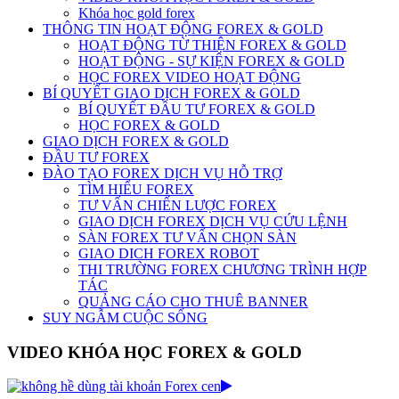
Khóa học gold forex
THÔNG TIN HOẠT ĐỘNG FOREX & GOLD
HOẠT ĐỘNG TỪ THIỆN FOREX & GOLD
HOẠT ĐỘNG - SỰ KIỆN FOREX & GOLD
HỌC FOREX VIDEO HOẠT ĐỘNG
BÍ QUYẾT GIAO DỊCH FOREX & GOLD
BÍ QUYẾT ĐẦU TƯ FOREX & GOLD
HỌC FOREX & GOLD
GIAO DỊCH FOREX & GOLD
ĐẦU TƯ FOREX
ĐÀO TẠO FOREX DỊCH VỤ HỖ TRỢ
TÌM HIỂU FOREX
TƯ VẤN CHIẾN LƯỢC FOREX
GIAO DỊCH FOREX DỊCH VỤ CỨU LỆNH
SÀN FOREX TƯ VẤN CHỌN SÀN
GIAO DICH FOREX ROBOT
THI TRƯỜNG FOREX CHƯƠNG TRÌNH HỢP
TÁC
QUẢNG CÁO CHO THUÊ BANNER
SUY NGẪM CUỘC SỐNG
VIDEO KHÓA HỌC FOREX & GOLD