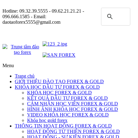
Hotline:
09.32.39.5555
- 09.62.21.21.21 -
096.666.1585 - Email:
daotaoforex5555@gmail.com
Menu
Trang chủ
GIỚI THIỆU ĐÀO TẠO FOREX & GOLD
KHÓA HỌC ĐẦU TƯ FOREX & GOLD
KHÓA HOC FOREX & GOLD
KẾT QUẢ ĐẦU TƯ FOREX & GOLD
CẢM NHẬN HỌC VIÊN FOREX & GOLD
HÌNH ẢNH KHÓA HỌC FOREX & GOLD
VIDEO KHÓA HỌC FOREX & GOLD
Khóa học gold forex
THÔNG TIN HOẠT ĐỘNG FOREX & GOLD
HOẠT ĐỘNG TỪ THIỆN FOREX & GOLD
HOẠT ĐỘNG - SỰ KIỆN FOREX & GOLD