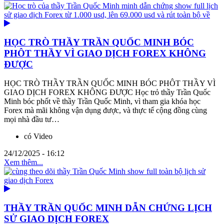
HỌC TRÒ THẦY TRẦN QUỐC MINH BÓC
PHÔT THẦY VÌ GIAO DỊCH FOREX KHÔNG
ĐƯỢC
HỌC TRÒ THẦY TRẦN QUỐC MINH BÓC PHÔT THẦY VÌ
GIAO DỊCH FOREX KHÔNG ĐƯỢC Học trỏ thầy Trần Quốc
Minh bóc phốt về thầy Trần Quốc Minh, vì tham gia khóa học
Forex mà mãi không vận dụng được, và thực tế cộng đồng cùng
mọi nhà đầu tư…
có Video
24/12/2025 - 16:12
Xem thêm...
THẦY TRẦN QUỐC MINH DẪN CHỨNG LỊCH
SỬ GIAO DỊCH FOREX