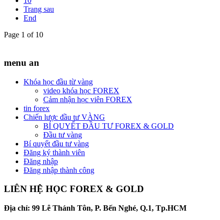
10
Trang sau
End
Page 1 of 10
menu an
Khóa học đầu từ vàng
video khóa học FOREX
Cảm nhận học viên FOREX
tin forex
Chiến lược đầu tư VÀNG
BÍ QUYẾT ĐẦU TƯ FOREX & GOLD
Đầu tư vàng
Bí quyết đầu tư vàng
Đăng ký thành viên
Đăng nhập
Đăng nhập thành công
LIÊN HỆ HỌC FOREX & GOLD
Địa chỉ: 99 Lê Thánh Tôn, P. Bến Nghé, Q.1, Tp.HCM