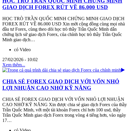
HỌC TRÒ TRẦN QUỐC MINH CHỨNG MINH
GIAO DỊCH FOREX RÚT VỀ 86.000 USD
HỌC TRÒ TRẦN QUỐC MINH CHỨNG MINH GIAO DỊCH
FOREX RÚT VỀ 86.000 USD Xin mời cộng đồng cùng mọi nhà
đầu tư Forex, cùng theo dõi học trò thầy Trần Quốc Minh dẫn
chứng lịch sử giao dịch Forex, của chính học trò thầy Trần Quốc
Minh giao dịch…
có Video
27/02/2026 - 10:02
Xem thêm...
CHIA SẺ FOREX GIAO DỊCH VỚI VỐN NHỎ
LỢI NHUẬN CAO NHỜ KỸ NĂNG
CHIA SẺ FOREX GIAO DỊCH VỚI VỐN NHỎ LỢI NHUẬN
CAO NHỜ KỸ NĂNG Xin được chia sẻ giao dịch Forex của thầy
Trần Quốc Minh, với một tài khoản Forex chỉ hơn 100 usd, thầy
Trần Quốc Minh giao dịch Forex trong vòng 4 tiếng hơn, vào ngày
17…
có Video