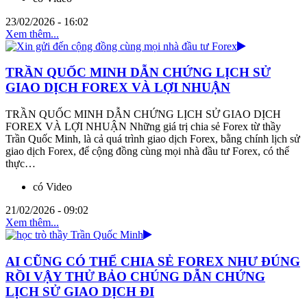
23/02/2026 - 16:02
Xem thêm...
TRẦN QUỐC MINH DẪN CHỨNG LỊCH SỬ
GIAO DỊCH FOREX VÀ LỢI NHUẬN
TRẦN QUỐC MINH DẪN CHỨNG LỊCH SỬ GIAO DỊCH
FOREX VÀ LỢI NHUẬN Những giá trị chia sẻ Forex từ thầy
Trần Quốc Minh, là cả quá trình giao dịch Forex, bằng chính lịch sử
giao dịch Forex, để cộng đồng cùng mọi nhà đầu tư Forex, có thể
thực…
có Video
21/02/2026 - 09:02
Xem thêm...
AI CŨNG CÓ THỂ CHIA SẺ FOREX NHƯ ĐÚNG
RỒI VẬY THỬ BẢO CHÚNG DẪN CHỨNG
LỊCH SỬ GIAO DỊCH ĐI