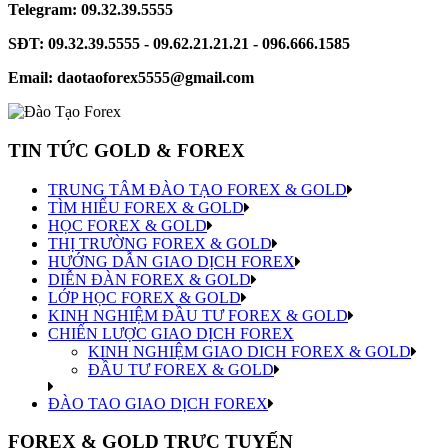
Telegram: 09.32.39.5555
SĐT: 09.32.39.5555 - 09.62.21.21.21 - 096.666.1585
Email: daotaoforex5555@gmail.com
TIN TỨC GOLD & FOREX
TRUNG TÂM ĐÀO TẠO FOREX & GOLD
TÌM HIỂU FOREX & GOLD
HỌC FOREX & GOLD
THỊ TRƯỜNG FOREX & GOLD
HƯỚNG DẪN GIAO DỊCH FOREX
DIỄN ĐÀN FOREX & GOLD
LỚP HỌC FOREX & GOLD
KINH NGHIỆM ĐẦU TƯ FOREX & GOLD
CHIẾN LƯỢC GIAO DỊCH FOREX
KINH NGHIỆM GIAO DICH FOREX & GOLD
ĐẦU TƯ FOREX & GOLD
ĐÀO TAO GIAO DỊCH FOREX
FOREX & GOLD TRỰC TUYẾN