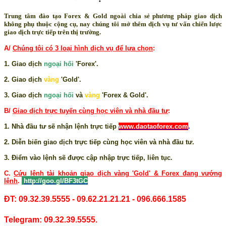
Trung tâm đào tạo Forex & Gold ngoài chia sẻ phương pháp giao dịch
không phụ thuộc cộng cụ, nay chúng tôi mở thêm dịch vụ tư vấn chiến lược
giao dịch trực tiếp trên thị trường.
A/
Chúng tôi có 3 loại hình dịch vụ để lựa chọn
:
1. Giao dịch
ngoại hối
'Forex'.
2. Giao dịch
vàng
'Gold'.
3. Giao dịch
ngoại hối
và
vàng
'Forex & Gold'.
B/
Giao dịch trực tuyến cùng học viên và nhà đầu tư
:
1. Nhà đầu tư sẽ nhận lệnh trực tiếp
www.daotaoforex.com
.
2. Diễn biến giao dịch trực tiếp cùng học viên và nhà đầu tư.
3. Điểm vào lệnh sẽ được cập nhập trực tiếp, liên tục.
C.
Cứu lệnh tài khoản giao dịch vàng 'Gold' & Forex đang vướng
lệnh
.
http://goo.gl/BF3tGC
ĐT: 09.32.39.5555 - 09.62.21.21.21 - 096.666.1585
Telegram: 09.32.39.5555.