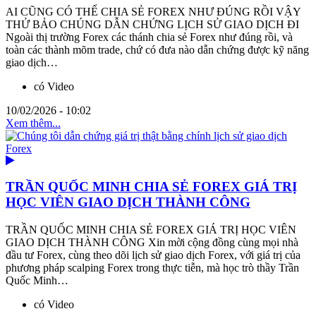
AI CŨNG CÓ THỂ CHIA SẺ FOREX NHƯ ĐÚNG RỒI VẬY
THỬ BẢO CHÚNG DẪN CHỨNG LỊCH SỬ GIAO DỊCH ĐI
Ngoài thị trường Forex các thánh chia sẻ Forex như đúng rồi, và
toàn các thành mõm trade, chứ có đưa nào dẫn chứng được kỹ năng
giao dịch…
có Video
10/02/2026 - 10:02
Xem thêm...
TRẦN QUỐC MINH CHIA SẺ FOREX GIÁ TRỊ
HỌC VIÊN GIAO DỊCH THÀNH CÔNG
TRẦN QUỐC MINH CHIA SẺ FOREX GIÁ TRỊ HỌC VIÊN
GIAO DỊCH THÀNH CÔNG Xin mời cộng đồng cùng mọi nhà
đầu tư Forex, cùng theo dõi lịch sử giao dịch Forex, với giá trị của
phương pháp scalping Forex trong thực tiễn, mà học trò thầy Trần
Quốc Minh…
có Video