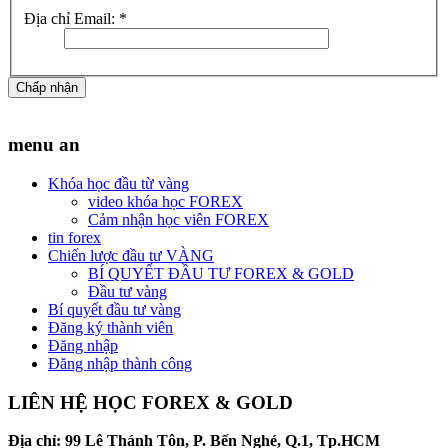
Địa chỉ Email:
*
Chấp nhận
menu an
Khóa học đầu từ vàng
video khóa học FOREX
Cảm nhận học viên FOREX
tin forex
Chiến lược đầu tư VÀNG
BÍ QUYẾT ĐẦU TƯ FOREX & GOLD
Đầu tư vàng
Bí quyết đầu tư vàng
Đăng ký thành viên
Đăng nhập
Đăng nhập thành công
LIÊN HỆ HỌC FOREX & GOLD
Địa chỉ: 99 Lê Thánh Tôn, P. Bến Nghé, Q.1, Tp.HCM