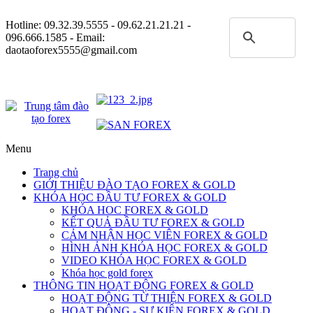
Hotline:
09.32.39.5555
- 09.62.21.21.21 -
096.666.1585 - Email:
daotaoforex5555@gmail.com
Menu
Trang chủ
GIỚI THIỆU ĐÀO TẠO FOREX & GOLD
KHÓA HỌC ĐẦU TƯ FOREX & GOLD
KHÓA HOC FOREX & GOLD
KẾT QUẢ ĐẦU TƯ FOREX & GOLD
CẢM NHẬN HỌC VIÊN FOREX & GOLD
HÌNH ẢNH KHÓA HỌC FOREX & GOLD
VIDEO KHÓA HỌC FOREX & GOLD
Khóa học gold forex
THÔNG TIN HOẠT ĐỘNG FOREX & GOLD
HOẠT ĐỘNG TỪ THIỆN FOREX & GOLD
HOẠT ĐỘNG - SỰ KIỆN FOREX & GOLD