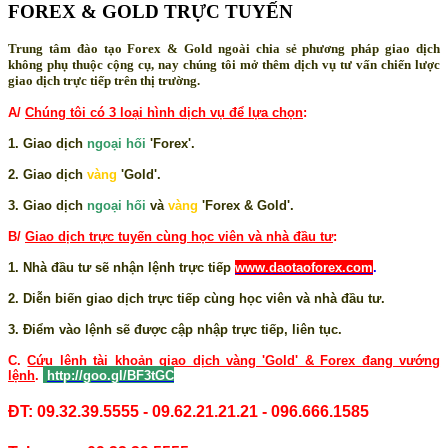
FOREX & GOLD TRỰC TUYẾN
Trung tâm đào tạo Forex & Gold ngoài chia sẻ phương pháp giao dịch
không phụ thuộc cộng cụ, nay chúng tôi mở thêm dịch vụ tư vấn chiến lược
giao dịch trực tiếp trên thị trường.
A/
Chúng tôi có 3 loại hình dịch vụ để lựa chọn
:
1. Giao dịch
ngoại hối
'Forex'.
2. Giao dịch
vàng
'Gold'.
3. Giao dịch
ngoại hối
và
vàng
'Forex & Gold'.
B/
Giao dịch trực tuyến cùng học viên và nhà đầu tư
:
1. Nhà đầu tư sẽ nhận lệnh trực tiếp
www.daotaoforex.com
.
2. Diễn biến giao dịch trực tiếp cùng học viên và nhà đầu tư.
3. Điểm vào lệnh sẽ được cập nhập trực tiếp, liên tục.
C.
Cứu lệnh tài khoản giao dịch vàng 'Gold' & Forex đang vướng
lệnh
.
http://goo.gl/BF3tGC
ĐT: 09.32.39.5555 - 09.62.21.21.21 - 096.666.1585