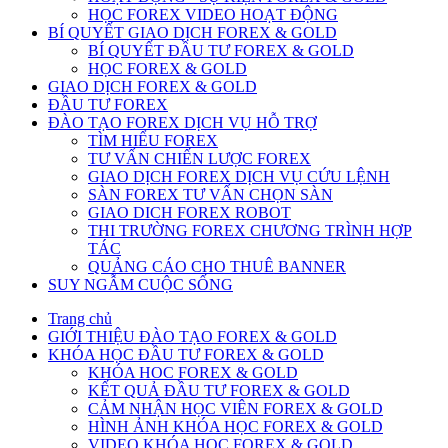
HỌC FOREX VIDEO HOẠT ĐỘNG
BÍ QUYẾT GIAO DỊCH FOREX & GOLD
BÍ QUYẾT ĐẦU TƯ FOREX & GOLD
HỌC FOREX & GOLD
GIAO DỊCH FOREX & GOLD
ĐẦU TƯ FOREX
ĐÀO TẠO FOREX DỊCH VỤ HỖ TRỢ
TÌM HIỂU FOREX
TƯ VẤN CHIẾN LƯỢC FOREX
GIAO DỊCH FOREX DỊCH VỤ CỨU LỆNH
SÀN FOREX TƯ VẤN CHỌN SÀN
GIAO DICH FOREX ROBOT
THI TRƯỜNG FOREX CHƯƠNG TRÌNH HỢP
TÁC
QUẢNG CÁO CHO THUÊ BANNER
SUY NGẪM CUỘC SỐNG
Trang chủ
GIỚI THIỆU ĐÀO TẠO FOREX & GOLD
KHÓA HỌC ĐẦU TƯ FOREX & GOLD
KHÓA HOC FOREX & GOLD
KẾT QUẢ ĐẦU TƯ FOREX & GOLD
CẢM NHẬN HỌC VIÊN FOREX & GOLD
HÌNH ẢNH KHÓA HỌC FOREX & GOLD
VIDEO KHÓA HỌC FOREX & GOLD