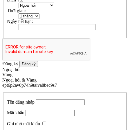
Thời gian:
Ngày hết hạn:
Đăng ký
Đăng ký
Ngoại hối
Vàng
Ngoại hối & Vàng
ept6p2av0p74h9taiva8bec9s7
Tên đăng nhập
Mật khẩu
Ghi nhớ mật khẩu