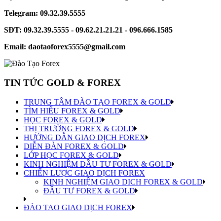
Telegram: 09.32.39.5555
SĐT: 09.32.39.5555 - 09.62.21.21.21 - 096.666.1585
Email: daotaoforex5555@gmail.com
TIN TỨC GOLD & FOREX
TRUNG TÂM ĐÀO TẠO FOREX & GOLD
TÌM HIỂU FOREX & GOLD
HỌC FOREX & GOLD
THỊ TRƯỜNG FOREX & GOLD
HƯỚNG DẪN GIAO DỊCH FOREX
DIỄN ĐÀN FOREX & GOLD
LỚP HỌC FOREX & GOLD
KINH NGHIỆM ĐẦU TƯ FOREX & GOLD
CHIẾN LƯỢC GIAO DỊCH FOREX
KINH NGHIỆM GIAO DICH FOREX & GOLD
ĐẦU TƯ FOREX & GOLD
ĐÀO TAO GIAO DỊCH FOREX