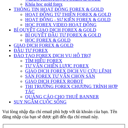
Khóa học gold forex
THÔNG TIN HOẠT ĐỘNG FOREX & GOLD
HOẠT ĐỘNG TỪ THIỆN FOREX & GOLD
HOẠT ĐỘNG - SỰ KIỆN FOREX & GOLD
HỌC FOREX VIDEO HOẠT ĐỘNG
BÍ QUYẾT GIAO DỊCH FOREX & GOLD
BÍ QUYẾT ĐẦU TƯ FOREX & GOLD
HỌC FOREX & GOLD
GIAO DỊCH FOREX & GOLD
ĐẦU TƯ FOREX
ĐÀO TẠO FOREX DỊCH VỤ HỖ TRỢ
TÌM HIỂU FOREX
TƯ VẤN CHIẾN LƯỢC FOREX
GIAO DỊCH FOREX DỊCH VỤ CỨU LỆNH
SÀN FOREX TƯ VẤN CHỌN SÀN
GIAO DICH FOREX ROBOT
THI TRƯỜNG FOREX CHƯƠNG TRÌNH HỢP
TÁC
QUẢNG CÁO CHO THUÊ BANNER
SUY NGẪM CUỘC SỐNG
Vui lòng nhập địa chỉ email phù hợp với tài khoản của bạn. Tên
đăng nhập của bạn sẽ được gửi đến địa chỉ email này.