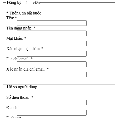
Đăng ký thành viên
*
Thông tin bắt buộc
Tên:
*
Tên đăng nhập:
*
Mật khẩu:
*
Xác nhận mật khẩu:
*
Địa chỉ email:
*
Xác nhận địa chỉ email:
*
Hồ sơ người dùng
Số điện thoại:
*
Địa chỉ:
Dịch vụ: