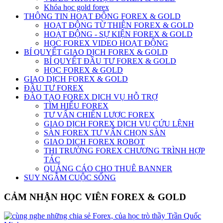
Khóa học gold forex
THÔNG TIN HOẠT ĐỘNG FOREX & GOLD
HOẠT ĐỘNG TỪ THIỆN FOREX & GOLD
HOẠT ĐỘNG - SỰ KIỆN FOREX & GOLD
HỌC FOREX VIDEO HOẠT ĐỘNG
BÍ QUYẾT GIAO DỊCH FOREX & GOLD
BÍ QUYẾT ĐẦU TƯ FOREX & GOLD
HỌC FOREX & GOLD
GIAO DỊCH FOREX & GOLD
ĐẦU TƯ FOREX
ĐÀO TẠO FOREX DỊCH VỤ HỖ TRỢ
TÌM HIỂU FOREX
TƯ VẤN CHIẾN LƯỢC FOREX
GIAO DỊCH FOREX DỊCH VỤ CỨU LỆNH
SÀN FOREX TƯ VẤN CHỌN SÀN
GIAO DICH FOREX ROBOT
THI TRƯỜNG FOREX CHƯƠNG TRÌNH HỢP
TÁC
QUẢNG CÁO CHO THUÊ BANNER
SUY NGẪM CUỘC SỐNG
CẢM NHẬN HỌC VIÊN FOREX & GOLD