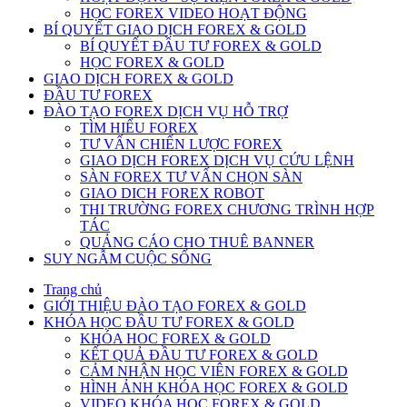
HỌC FOREX VIDEO HOẠT ĐỘNG
BÍ QUYẾT GIAO DỊCH FOREX & GOLD
BÍ QUYẾT ĐẦU TƯ FOREX & GOLD
HỌC FOREX & GOLD
GIAO DỊCH FOREX & GOLD
ĐẦU TƯ FOREX
ĐÀO TẠO FOREX DỊCH VỤ HỖ TRỢ
TÌM HIỂU FOREX
TƯ VẤN CHIẾN LƯỢC FOREX
GIAO DỊCH FOREX DỊCH VỤ CỨU LỆNH
SÀN FOREX TƯ VẤN CHỌN SÀN
GIAO DICH FOREX ROBOT
THI TRƯỜNG FOREX CHƯƠNG TRÌNH HỢP
TÁC
QUẢNG CÁO CHO THUÊ BANNER
SUY NGẪM CUỘC SỐNG
Trang chủ
GIỚI THIỆU ĐÀO TẠO FOREX & GOLD
KHÓA HỌC ĐẦU TƯ FOREX & GOLD
KHÓA HOC FOREX & GOLD
KẾT QUẢ ĐẦU TƯ FOREX & GOLD
CẢM NHẬN HỌC VIÊN FOREX & GOLD
HÌNH ẢNH KHÓA HỌC FOREX & GOLD
VIDEO KHÓA HỌC FOREX & GOLD