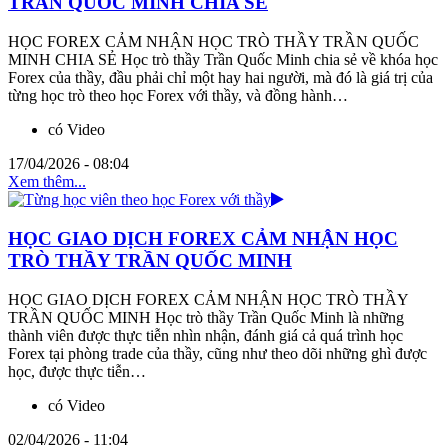
TRẦN QUỐC MINH CHIA SẺ
HỌC FOREX CẢM NHẬN HỌC TRÒ THẦY TRẦN QUỐC
MINH CHIA SẺ Học trò thầy Trần Quốc Minh chia sẻ về khóa học
Forex của thầy, đầu phải chỉ một hay hai người, mà đó là giá trị của
từng học trò theo học Forex với thầy, và đồng hành…
có Video
17/04/2026 - 08:04
Xem thêm...
HỌC GIAO DỊCH FOREX CẢM NHẬN HỌC
TRÒ THẦY TRẦN QUỐC MINH
HỌC GIAO DỊCH FOREX CẢM NHẬN HỌC TRÒ THẦY
TRẦN QUỐC MINH Học trò thầy Trần Quốc Minh là những
thành viên được thực tiễn nhìn nhận, đánh giá cả quá trình học
Forex tại phòng trade của thầy, cũng như theo dõi những ghì được
học, được thực tiễn…
có Video
02/04/2026 - 11:04