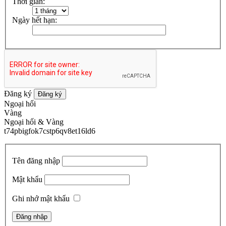
Thời gian:
Ngày hết hạn:
Đăng ký
Đăng ký
Ngoại hối
Vàng
Ngoại hối & Vàng
t74pbigfok7cstp6qv8et16ld6
Tên đăng nhập
Mật khẩu
Ghi nhớ mật khẩu