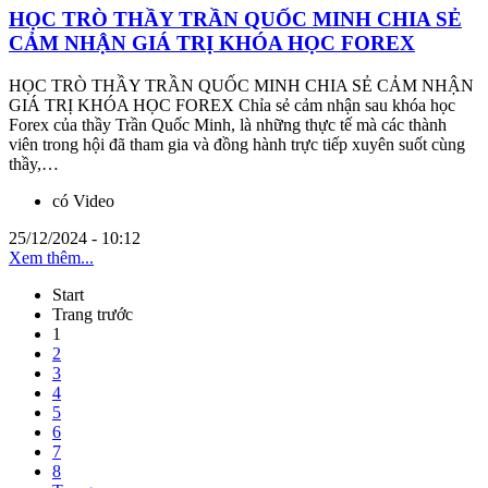
HỌC TRÒ THẦY TRẦN QUỐC MINH CHIA SẺ
CẢM NHẬN GIÁ TRỊ KHÓA HỌC FOREX
HỌC TRÒ THẦY TRẦN QUỐC MINH CHIA SẺ CẢM NHẬN
GIÁ TRỊ KHÓA HỌC FOREX Chỉa sẻ cảm nhận sau khóa học
Forex của thầy Trần Quốc Minh, là những thực tế mà các thành
viên trong hội đã tham gia và đồng hành trực tiếp xuyên suốt cùng
thầy,…
có Video
25/12/2024 - 10:12
Xem thêm...
Start
Trang trước
1
2
3
4
5
6
7
8