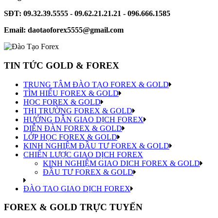
SĐT: 09.32.39.5555 - 09.62.21.21.21 - 096.666.1585
Email: daotaoforex5555@gmail.com
TIN TỨC GOLD & FOREX
TRUNG TÂM ĐÀO TẠO FOREX & GOLD
TÌM HIỂU FOREX & GOLD
HỌC FOREX & GOLD
THỊ TRƯỜNG FOREX & GOLD
HƯỚNG DẪN GIAO DỊCH FOREX
DIỄN ĐÀN FOREX & GOLD
LỚP HỌC FOREX & GOLD
KINH NGHIỆM ĐẦU TƯ FOREX & GOLD
CHIẾN LƯỢC GIAO DỊCH FOREX
KINH NGHIỆM GIAO DICH FOREX & GOLD
ĐẦU TƯ FOREX & GOLD
ĐÀO TAO GIAO DỊCH FOREX
FOREX & GOLD TRỰC TUYẾN