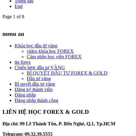
Trang sau
End
Page 1 of 8
menu an
Khóa học đầu từ vàng
video khóa học FOREX
Cảm nhận học viên FOREX
tin forex
Chiến lược đầu tư VÀNG
BÍ QUYẾT ĐẦU TƯ FOREX & GOLD
Đầu tư vàng
Bí quyết đầu tư vàng
Đăng ký thành viên
Đăng nhập
Đăng nhập thành công
LIÊN HỆ HỌC FOREX & GOLD
Địa chỉ: 99 Lê Thánh Tôn, P. Bến Nghé, Q.1, Tp.HCM
Telegram: 09.32.39.5555