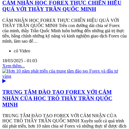
CẢM NHẬN HỌC FOREX THỰC CHIẾN HIỆU
QUẢ VỚI THẦY TRẦN QUỐC MINH
CẢM NHẬN HỌC FOREX THỰC CHIẾN HIỆU QUẢ VỚI
THẦY TRẦN QUỐC MINH Trên con đường dài chia sẻ Forex
của minh, thầy Trần Quốc Minh luôn hướng đến những giá trị thực
tiễn, bằng chính những kỹ năng và kinh nghiệm giao dịch Forex của
mình, làm sao để…
có Video
18/03/2025 - 01:03
Xem thêm...
TRUNG TÂM ĐÀO TẠO FOREX VỚI CẢM
NHẬN CỦA HỌC TRÒ THẦY TRẦN QUỐC
MINH
TRUNG TÂM ĐÀO TẠO FOREX VỚI CẢM NHẬN CỦA
HỌC TRÒ THẦY TRẦN QUỐC MINH Xuyên suốt cả quá trình
dài phát triển, hơn 10 năm chia sẻ Forex và những thực tế được đích