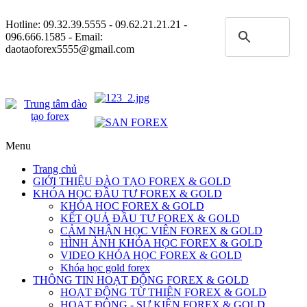
Hotline:
09.32.39.5555
- 09.62.21.21.21 -
096.666.1585 - Email:
daotaoforex5555@gmail.com
Menu
Trang chủ
GIỚI THIỆU ĐÀO TẠO FOREX & GOLD
KHÓA HỌC ĐẦU TƯ FOREX & GOLD
KHÓA HOC FOREX & GOLD
KẾT QUẢ ĐẦU TƯ FOREX & GOLD
CẢM NHẬN HỌC VIÊN FOREX & GOLD
HÌNH ẢNH KHÓA HỌC FOREX & GOLD
VIDEO KHÓA HỌC FOREX & GOLD
Khóa học gold forex
THÔNG TIN HOẠT ĐỘNG FOREX & GOLD
HOẠT ĐỘNG TỪ THIỆN FOREX & GOLD
HOẠT ĐỘNG - SỰ KIỆN FOREX & GOLD