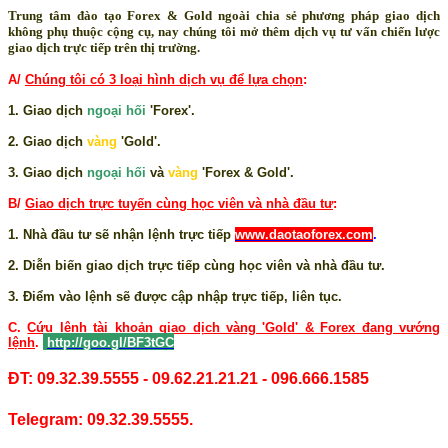
Trung tâm đào tạo Forex & Gold ngoài chia sẻ phương pháp giao dịch
không phụ thuộc cộng cụ, nay chúng tôi mở thêm dịch vụ tư vấn chiến lược
giao dịch trực tiếp trên thị trường.
A/
Chúng tôi có 3 loại hình dịch vụ để lựa chọn
:
1. Giao dịch
ngoại hối
'Forex'.
2. Giao dịch
vàng
'Gold'.
3. Giao dịch
ngoại hối
và
vàng
'Forex & Gold'.
B/
Giao dịch trực tuyến cùng học viên và nhà đầu tư
:
1. Nhà đầu tư sẽ nhận lệnh trực tiếp
www.daotaoforex.com
.
2. Diễn biến giao dịch trực tiếp cùng học viên và nhà đầu tư.
3. Điểm vào lệnh sẽ được cập nhập trực tiếp, liên tục.
C.
Cứu lệnh tài khoản giao dịch vàng 'Gold' & Forex đang vướng
lệnh
.
http://goo.gl/BF3tGC
ĐT: 09.32.39.5555 - 09.62.21.21.21 - 096.666.1585
Telegram: 09.32.39.5555.