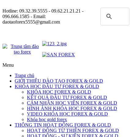
Hotline:
09.32.39.5555
- 09.62.21.21.21 -
096.666.1585 - Email:
daotaoforex5555@gmail.com
Menu
Trang chủ
GIỚI THIỆU ĐÀO TẠO FOREX & GOLD
KHÓA HỌC ĐẦU TƯ FOREX & GOLD
KHÓA HOC FOREX & GOLD
KẾT QUẢ ĐẦU TƯ FOREX & GOLD
CẢM NHẬN HỌC VIÊN FOREX & GOLD
HÌNH ẢNH KHÓA HỌC FOREX & GOLD
VIDEO KHÓA HỌC FOREX & GOLD
Khóa học gold forex
THÔNG TIN HOẠT ĐỘNG FOREX & GOLD
HOẠT ĐỘNG TỪ THIỆN FOREX & GOLD
HOẠT ĐỘNG - SỰ KIỆN FOREX & GOLD