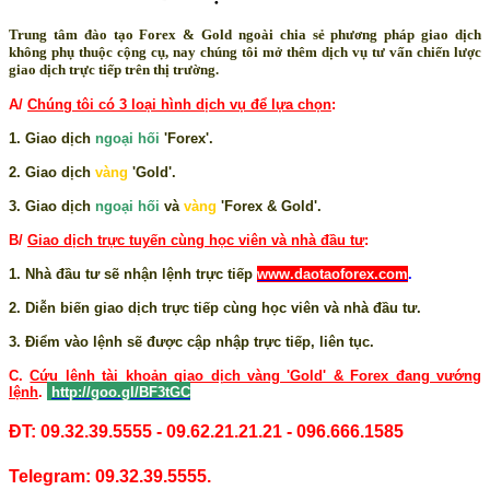
Trung tâm đào tạo Forex & Gold ngoài chia sẻ phương pháp giao dịch
không phụ thuộc cộng cụ, nay chúng tôi mở thêm dịch vụ tư vấn chiến lược
giao dịch trực tiếp trên thị trường.
A/
Chúng tôi có 3 loại hình dịch vụ để lựa chọn
:
1. Giao dịch
ngoại hối
'Forex'.
2. Giao dịch
vàng
'Gold'.
3. Giao dịch
ngoại hối
và
vàng
'Forex & Gold'.
B/
Giao dịch trực tuyến cùng học viên và nhà đầu tư
:
1. Nhà đầu tư sẽ nhận lệnh trực tiếp
www.daotaoforex.com
.
2. Diễn biến giao dịch trực tiếp cùng học viên và nhà đầu tư.
3. Điểm vào lệnh sẽ được cập nhập trực tiếp, liên tục.
C.
Cứu lệnh tài khoản giao dịch vàng 'Gold' & Forex đang vướng
lệnh
.
http://goo.gl/BF3tGC
ĐT: 09.32.39.5555 - 09.62.21.21.21 - 096.666.1585
Telegram: 09.32.39.5555.