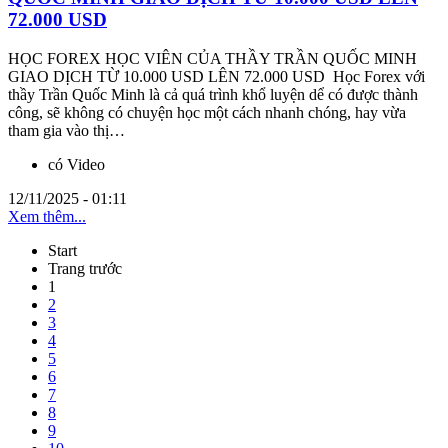
72.000 USD
HỌC FOREX HỌC VIÊN CỦA THẦY TRẦN QUỐC MINH
GIAO DỊCH TỪ 10.000 USD LÊN 72.000 USD Học Forex với
thầy Trần Quốc Minh là cả quá trình khổ luyện dể có được thành
công, sẽ không có chuyện học một cách nhanh chóng, hay vừa
tham gia vào thị…
có Video
12/11/2025 - 01:11
Xem thêm...
Start
Trang trước
1
2
3
4
5
6
7
8
9