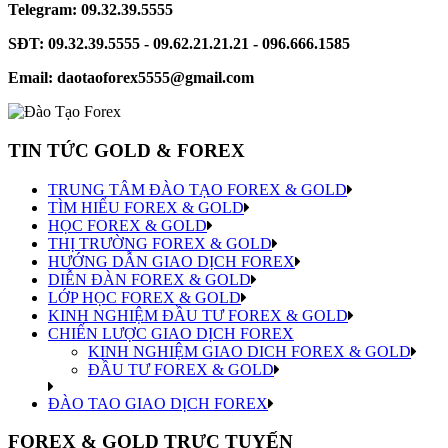
Telegram: 09.32.39.5555
SĐT: 09.32.39.5555 - 09.62.21.21.21 - 096.666.1585
Email: daotaoforex5555@gmail.com
TIN TỨC GOLD & FOREX
TRUNG TÂM ĐÀO TẠO FOREX & GOLD
TÌM HIỂU FOREX & GOLD
HỌC FOREX & GOLD
THỊ TRƯỜNG FOREX & GOLD
HƯỚNG DẪN GIAO DỊCH FOREX
DIỄN ĐÀN FOREX & GOLD
LỚP HỌC FOREX & GOLD
KINH NGHIỆM ĐẦU TƯ FOREX & GOLD
CHIẾN LƯỢC GIAO DỊCH FOREX
KINH NGHIỆM GIAO DICH FOREX & GOLD
ĐẦU TƯ FOREX & GOLD
ĐÀO TAO GIAO DỊCH FOREX
FOREX & GOLD TRỰC TUYẾN