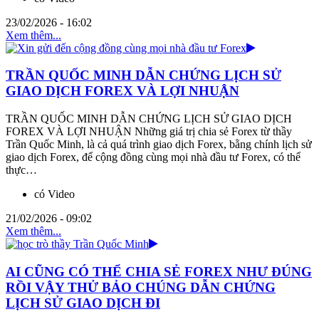
23/02/2026 - 16:02
Xem thêm...
TRẦN QUỐC MINH DẪN CHỨNG LỊCH SỬ
GIAO DỊCH FOREX VÀ LỢI NHUẬN
TRẦN QUỐC MINH DẪN CHỨNG LỊCH SỬ GIAO DỊCH
FOREX VÀ LỢI NHUẬN Những giá trị chia sẻ Forex từ thầy
Trần Quốc Minh, là cả quá trình giao dịch Forex, bằng chính lịch sử
giao dịch Forex, để cộng đồng cùng mọi nhà đầu tư Forex, có thể
thực…
có Video
21/02/2026 - 09:02
Xem thêm...
AI CŨNG CÓ THỂ CHIA SẺ FOREX NHƯ ĐÚNG
RỒI VẬY THỬ BẢO CHÚNG DẪN CHỨNG
LỊCH SỬ GIAO DỊCH ĐI