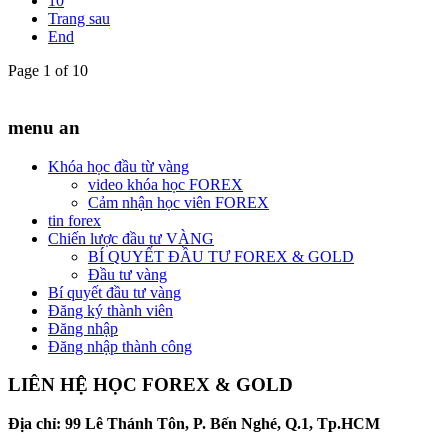
10
Trang sau
End
Page 1 of 10
menu an
Khóa học đầu từ vàng
video khóa học FOREX
Cảm nhận học viên FOREX
tin forex
Chiến lược đầu tư VÀNG
BÍ QUYẾT ĐẦU TƯ FOREX & GOLD
Đầu tư vàng
Bí quyết đầu tư vàng
Đăng ký thành viên
Đăng nhập
Đăng nhập thành công
LIÊN HỆ HỌC FOREX & GOLD
Địa chỉ: 99 Lê Thánh Tôn, P. Bến Nghé, Q.1, Tp.HCM