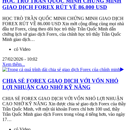
HỌC TRÒ TRẦN QUỐC MINH CHỨNG MINH
GIAO DỊCH FOREX RÚT VỀ 86.000 USD
HỌC TRÒ TRẦN QUỐC MINH CHỨNG MINH GIAO DỊCH
FOREX RÚT VỀ 86.000 USD Xin mời cộng đồng cùng mọi nhà
đầu tư Forex, cùng theo dõi học trò thầy Trần Quốc Minh dẫn
chứng lịch sử giao dịch Forex, của chính học trò thầy Trần Quốc
Minh giao dịch…
có Video
27/02/2026 - 10:02
Xem thêm...
CHIA SẺ FOREX GIAO DỊCH VỚI VỐN NHỎ
LỢI NHUẬN CAO NHỜ KỸ NĂNG
CHIA SẺ FOREX GIAO DỊCH VỚI VỐN NHỎ LỢI NHUẬN
CAO NHỜ KỸ NĂNG Xin được chia sẻ giao dịch Forex của thầy
Trần Quốc Minh, với một tài khoản Forex chỉ hơn 100 usd, thầy
Trần Quốc Minh giao dịch Forex trong vòng 4 tiếng hơn, vào ngày
17…
có Video