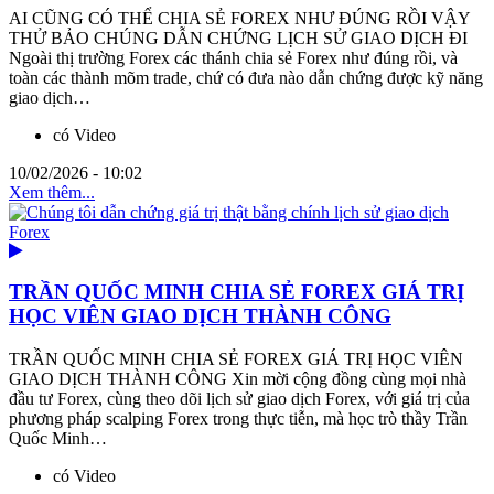
AI CŨNG CÓ THỂ CHIA SẺ FOREX NHƯ ĐÚNG RỒI VẬY
THỬ BẢO CHÚNG DẪN CHỨNG LỊCH SỬ GIAO DỊCH ĐI
Ngoài thị trường Forex các thánh chia sẻ Forex như đúng rồi, và
toàn các thành mõm trade, chứ có đưa nào dẫn chứng được kỹ năng
giao dịch…
có Video
10/02/2026 - 10:02
Xem thêm...
TRẦN QUỐC MINH CHIA SẺ FOREX GIÁ TRỊ
HỌC VIÊN GIAO DỊCH THÀNH CÔNG
TRẦN QUỐC MINH CHIA SẺ FOREX GIÁ TRỊ HỌC VIÊN
GIAO DỊCH THÀNH CÔNG Xin mời cộng đồng cùng mọi nhà
đầu tư Forex, cùng theo dõi lịch sử giao dịch Forex, với giá trị của
phương pháp scalping Forex trong thực tiễn, mà học trò thầy Trần
Quốc Minh…
có Video