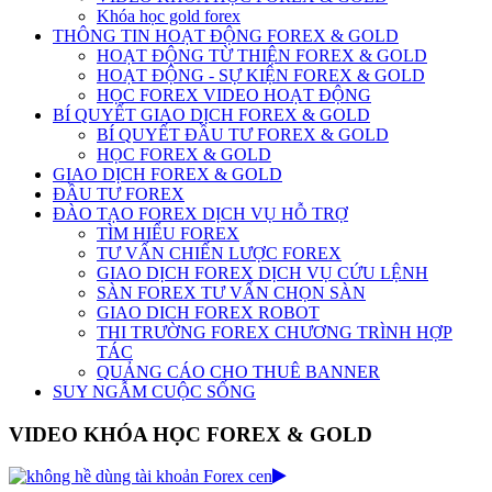
Khóa học gold forex
THÔNG TIN HOẠT ĐỘNG FOREX & GOLD
HOẠT ĐỘNG TỪ THIỆN FOREX & GOLD
HOẠT ĐỘNG - SỰ KIỆN FOREX & GOLD
HỌC FOREX VIDEO HOẠT ĐỘNG
BÍ QUYẾT GIAO DỊCH FOREX & GOLD
BÍ QUYẾT ĐẦU TƯ FOREX & GOLD
HỌC FOREX & GOLD
GIAO DỊCH FOREX & GOLD
ĐẦU TƯ FOREX
ĐÀO TẠO FOREX DỊCH VỤ HỖ TRỢ
TÌM HIỂU FOREX
TƯ VẤN CHIẾN LƯỢC FOREX
GIAO DỊCH FOREX DỊCH VỤ CỨU LỆNH
SÀN FOREX TƯ VẤN CHỌN SÀN
GIAO DICH FOREX ROBOT
THI TRƯỜNG FOREX CHƯƠNG TRÌNH HỢP
TÁC
QUẢNG CÁO CHO THUÊ BANNER
SUY NGẪM CUỘC SỐNG
VIDEO KHÓA HỌC FOREX & GOLD