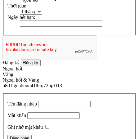
Thời gian:
Ngày hết hạn:
Đăng ký
Đăng ký
Ngoại hối
Vàng
Ngoại hối & Vàng
b8d1igna6nuu41t6fq725p1t13
Tên đăng nhập
Mật khẩu
Ghi nhớ mật khẩu