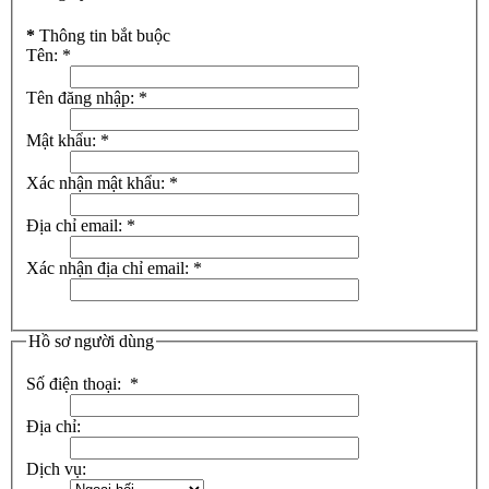
*
Thông tin bắt buộc
Tên:
*
Tên đăng nhập:
*
Mật khẩu:
*
Xác nhận mật khẩu:
*
Địa chỉ email:
*
Xác nhận địa chỉ email:
*
Hồ sơ người dùng
Số điện thoại:
*
Địa chỉ:
Dịch vụ: