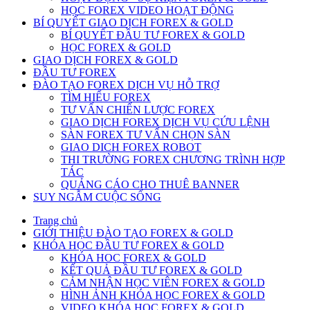
HỌC FOREX VIDEO HOẠT ĐỘNG
BÍ QUYẾT GIAO DỊCH FOREX & GOLD
BÍ QUYẾT ĐẦU TƯ FOREX & GOLD
HỌC FOREX & GOLD
GIAO DỊCH FOREX & GOLD
ĐẦU TƯ FOREX
ĐÀO TẠO FOREX DỊCH VỤ HỖ TRỢ
TÌM HIỂU FOREX
TƯ VẤN CHIẾN LƯỢC FOREX
GIAO DỊCH FOREX DỊCH VỤ CỨU LỆNH
SÀN FOREX TƯ VẤN CHỌN SÀN
GIAO DICH FOREX ROBOT
THI TRƯỜNG FOREX CHƯƠNG TRÌNH HỢP
TÁC
QUẢNG CÁO CHO THUÊ BANNER
SUY NGẪM CUỘC SỐNG
Trang chủ
GIỚI THIỆU ĐÀO TẠO FOREX & GOLD
KHÓA HỌC ĐẦU TƯ FOREX & GOLD
KHÓA HOC FOREX & GOLD
KẾT QUẢ ĐẦU TƯ FOREX & GOLD
CẢM NHẬN HỌC VIÊN FOREX & GOLD
HÌNH ẢNH KHÓA HỌC FOREX & GOLD
VIDEO KHÓA HỌC FOREX & GOLD