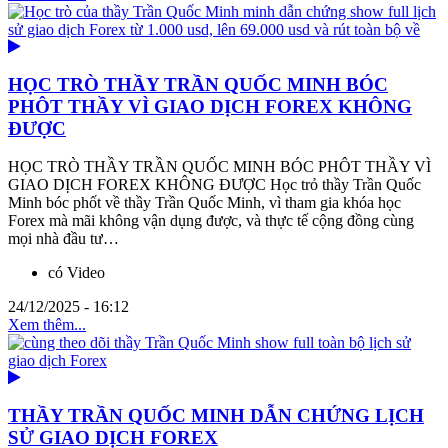
HỌC TRÒ THẦY TRẦN QUỐC MINH BÓC
PHÔT THẦY VÌ GIAO DỊCH FOREX KHÔNG
ĐƯỢC
HỌC TRÒ THẦY TRẦN QUỐC MINH BÓC PHÔT THẦY VÌ
GIAO DỊCH FOREX KHÔNG ĐƯỢC Học trỏ thầy Trần Quốc
Minh bóc phốt về thầy Trần Quốc Minh, vì tham gia khóa học
Forex mà mãi không vận dụng được, và thực tế cộng đồng cùng
mọi nhà đầu tư…
có Video
24/12/2025 - 16:12
Xem thêm...
THẦY TRẦN QUỐC MINH DẪN CHỨNG LỊCH
SỬ GIAO DỊCH FOREX