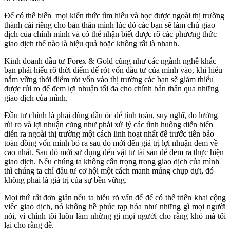
Để có thể biến mọi kiến thức tìm hiểu và học được ngoài thị trường
thành cái riêng cho bản thân mình lúc đó các bạn sẽ làm chủ giao
dịch của chính mình và có thể nhận biết được rõ các phương thức
giao dịch thế nào là hiệu quả hoặc không rất là nhanh.
Kinh doanh đầu tư Forex & Gold cũng như các ngành nghề khác
bạn phải hiểu rõ thời điểm để rót vốn đầu tư của mình vào, khi hiểu
nắm vững thời điểm rót vốn vào thị trường các bạn sẽ giảm thiểu
được rủi ro để đem lợi nhuận tối đa cho chính bản thân qua những
giao dịch của mình.
Đầu tư chính là phải dùng đầu óc để tính toán, suy nghĩ, đo lường
rủi ro và lợi nhuận cũng như phải xử lý các tình huống diễn biến
diễn ra ngoài thị trường một cách linh hoạt nhất để trước tiên bảo
toàn đồng vốn mình bỏ ra sau đo mới đến giá trị lợi nhuận đem về
cao nhất. Sau đó mới sử dụng đến vật tư tài sản để đem ra thực hiện
giao dịch. Nếu chúng ta không cẩn trọng trong giao dịch của mình
thì chúng ta chỉ đầu tư cơ hội một cách manh múng chụp dựt, đó
không phải là giá trị của sự bền vững.
Mọi thứ rất đơn giản nếu ta hiễu rõ vấn để để có thể triển khai cộng
viêc giao dịch, nó không hề phúc tạp hóa như những gì mọi người
nói, vì chính tôi luôn làm những gì mọi người cho rằng khó mà tôi
lại cho rằng dễ.