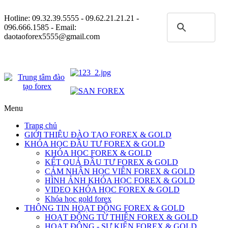
Hotline:
09.32.39.5555
- 09.62.21.21.21 -
096.666.1585 - Email:
daotaoforex5555@gmail.com
Menu
Trang chủ
GIỚI THIỆU ĐÀO TẠO FOREX & GOLD
KHÓA HỌC ĐẦU TƯ FOREX & GOLD
KHÓA HOC FOREX & GOLD
KẾT QUẢ ĐẦU TƯ FOREX & GOLD
CẢM NHẬN HỌC VIÊN FOREX & GOLD
HÌNH ẢNH KHÓA HỌC FOREX & GOLD
VIDEO KHÓA HỌC FOREX & GOLD
Khóa học gold forex
THÔNG TIN HOẠT ĐỘNG FOREX & GOLD
HOẠT ĐỘNG TỪ THIỆN FOREX & GOLD
HOẠT ĐỘNG - SỰ KIỆN FOREX & GOLD