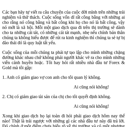
Các bạn hãy tự viết ra câu chuyện của cuộc đời mình trên những trải
nghiệm và thử thách. Cuộc sống vốn dĩ rất công bằng với những ai
cho rằng nó công bằng và bất công khi họ cho nó là bất công, vậy
nó mới là xã hội. Mỗi một giao dịch qua đi trên thị trường sẽ dành
cho ta những cái tát, có những cái tát mạnh, nhẹ nếu chính bản thân
chúng ta không hiểu được để rút ra kinh nghiệm thì chúng ta sẻ tự bị
đào thải đó là quy luật tất yếu.
Cuộc sống của mỗi chúng ta phải tự tạo lập cho mình những chặng
đường khác nhau chứ không phải người khác vẽ ra cho mình những
viễn cảnh huyền hoặc. Tôi hay hỏi rất nhiều nhà đầu tư Forex &
Gold mà tôi gập:
1. Anh có giám giao vợ con anh cho tôi quan lý không.
Ai cũng nói không!
2. Chị có giám giao tài sản của chị cho tôi quyết định không.
Ai cũng nói không!
Xong khi giao dịch họ lại toàn đi hỏi phải giao dịch hôm nay thế
nào! Thật là trái ngược với những gì các nhà đầu tư này đã trả lời.
Đó chính ở một điểm chưa hiểu rõ về thị trường và có một phương