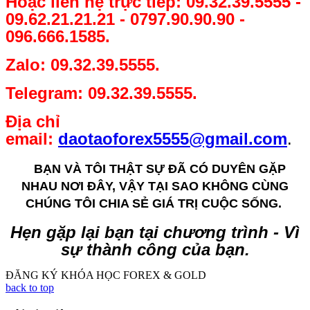
Hoặc liên hệ trực tiếp: 09.32.39.5555 -
09.62.21.21.21 - 0797.90.90.90 -
096.666.1585.
Zalo: 09.32.39.5555.
Telegram: 09.32.39.5555.
Địa chỉ
email:
daotaoforex5555@gmail.com
.
BẠN VÀ TÔI THẬT SỰ ĐÃ CÓ DUYÊN GẶP
NHAU NƠI ĐÂY, VẬY TẠI SAO KHÔNG CÙNG
CHÚNG TÔI CHIA SẺ GIÁ TRỊ CUỘC SỐNG.
Hẹn gặp lại bạn tại chương trình - Vì
sự thành công của bạn.
ĐĂNG KÝ KHÓA HỌC FOREX & GOLD
back to top