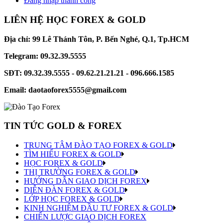
Đăng nhập thành công
LIÊN HỆ HỌC FOREX & GOLD
Địa chỉ: 99 Lê Thánh Tôn, P. Bến Nghé, Q.1, Tp.HCM
Telegram: 09.32.39.5555
SĐT: 09.32.39.5555 - 09.62.21.21.21 - 096.666.1585
Email: daotaoforex5555@gmail.com
TIN TỨC GOLD & FOREX
TRUNG TÂM ĐÀO TẠO FOREX & GOLD
TÌM HIỂU FOREX & GOLD
HỌC FOREX & GOLD
THỊ TRƯỜNG FOREX & GOLD
HƯỚNG DẪN GIAO DỊCH FOREX
DIỄN ĐÀN FOREX & GOLD
LỚP HỌC FOREX & GOLD
KINH NGHIỆM ĐẦU TƯ FOREX & GOLD
CHIẾN LƯỢC GIAO DỊCH FOREX