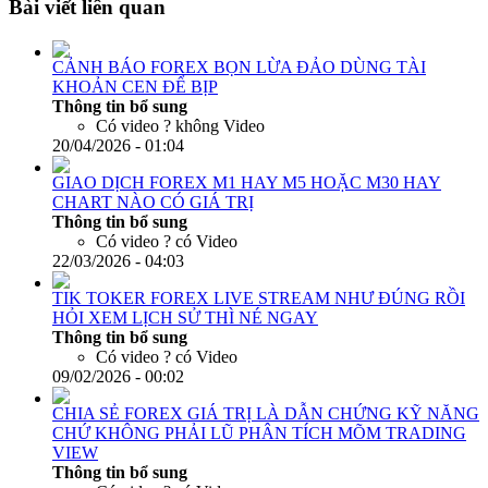
Bài viết liên quan
CẢNH BÁO FOREX BỌN LỪA ĐẢO DÙNG TÀI
KHOẢN CEN ĐỂ BỊP
Thông tin bổ sung
Có video ?
không Video
20/04/2026 - 01:04
GIAO DỊCH FOREX M1 HAY M5 HOẶC M30 HAY
CHART NÀO CÓ GIÁ TRỊ
Thông tin bổ sung
Có video ?
có Video
22/03/2026 - 04:03
TIK TOKER FOREX LIVE STREAM NHƯ ĐÚNG RỒI
HỎI XEM LỊCH SỬ THÌ NÉ NGAY
Thông tin bổ sung
Có video ?
có Video
09/02/2026 - 00:02
CHIA SẺ FOREX GIÁ TRỊ LÀ DẪN CHỨNG KỸ NĂNG
CHỨ KHÔNG PHẢI LŨ PHÂN TÍCH MÕM TRADING
VIEW
Thông tin bổ sung