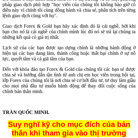
pháp giao dịch phù hợp "học viên của chúng tôi không bào giờ có
điều này vì chính tôi cùng dồng hành và chia sẻ, phân tích trên từng
lệnh giao dịch cùng với họ".
Giao dịch Forex & Gold bạn hãy xác định đó là cái nghề, bời khi
bạn cho nó là cái nghề của chính mình lúc đó nó sẽ trả lại chúng ta
những kết quả có giá trị nhất.
Lịch sử của các bạn được tạo dựng chính là những hành động ở
hiện tại các bạn đang làm, thành công hoặc thất bại chính ở sự nỗ
lực, quyết tâm và cả giã tâm của bạn.
Đến với khóa đào tạo Forex & Gold của chúng tôi các bạn sẻ được
chia sẻ và hướng dẫn tận tình từ anh chị em học viên trong hội tại,
lớp Forex của chúng tôi là nơi chia sẻ cơ hởi đầu tư, tư duy làm giầu
cho mọi nhà đầu tư muốn hành động để thay đổi cuộc sống của
chính bản thân minh.
TRÀN QUỐC MINH.
Suy nghĩ kỹ cho mục đích của bản
thân khi tham gia vào thị trường