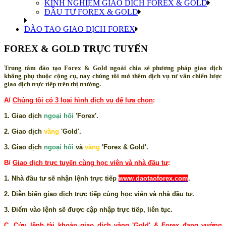
KINH NGHIỆM GIAO DICH FOREX & GOLD
ĐẦU TƯ FOREX & GOLD
ĐÀO TAO GIAO DỊCH FOREX
FOREX & GOLD TRỰC TUYẾN
Trung tâm đào tạo Forex & Gold ngoài chia sẻ phương pháp giao dịch
không phụ thuộc cộng cụ, nay chúng tôi mở thêm dịch vụ tư vấn chiến lược
giao dịch trực tiếp trên thị trường.
A/
Chúng tôi có 3 loại hình dịch vụ để lựa chọn
:
1. Giao dịch
ngoại hối
'Forex'.
2. Giao dịch
vàng
'Gold'.
3. Giao dịch
ngoại hối
và
vàng
'Forex & Gold'.
B/
Giao dịch trực tuyến cùng học viên và nhà đầu tư
:
1. Nhà đầu tư sẽ nhận lệnh trực tiếp
www.daotaoforex.com
.
2. Diễn biến giao dịch trực tiếp cùng học viên và nhà đầu tư.
3. Điểm vào lệnh sẽ được cập nhập trực tiếp, liên tục.
C.
Cứu lệnh tài khoản giao dịch vàng 'Gold' & Forex đang vướng