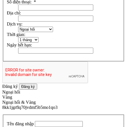
Số điện thoại:
*
Địa chỉ:
Dịch vụ:
Thời gian:
Ngày hết hạn:
Đăng ký
Đăng ký
Ngoại hối
Vàng
Ngoại hối & Vàng
8kk1jgrflq70jvdmf5b5mo1qo3
Tên đăng nhập