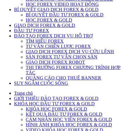
HỌC FOREX VIDEO HOẠT ĐỘNG
BÍ QUYẾT GIAO DỊCH FOREX & GOLD
BÍ QUYẾT ĐẦU TƯ FOREX & GOLD
HỌC FOREX & GOLD
GIAO DỊCH FOREX & GOLD
ĐẦU TƯ FOREX
ĐÀO TẠO FOREX DỊCH VỤ HỖ TRỢ
TÌM HIỂU FOREX
TƯ VẤN CHIẾN LƯỢC FOREX
GIAO DỊCH FOREX DỊCH VỤ CỨU LỆNH
SÀN FOREX TƯ VẤN CHỌN SÀN
GIAO DICH FOREX ROBOT
THI TRƯỜNG FOREX CHƯƠNG TRÌNH HỢP
TÁC
QUẢNG CÁO CHO THUÊ BANNER
SUY NGẪM CUỘC SỐNG
Trang chủ
GIỚI THIỆU ĐÀO TẠO FOREX & GOLD
KHÓA HỌC ĐẦU TƯ FOREX & GOLD
KHÓA HOC FOREX & GOLD
KẾT QUẢ ĐẦU TƯ FOREX & GOLD
CẢM NHẬN HỌC VIÊN FOREX & GOLD
HÌNH ẢNH KHÓA HỌC FOREX & GOLD
VIDEO KHÓA HỌC FOREX & GOLD