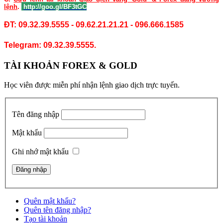
lệnh
.
http://goo.gl/BF3tGC
ĐT: 09.32.39.5555 - 09.62.21.21.21 - 096.666.1585
Telegram: 09.32.39.5555.
TÀI KHOẢN FOREX & GOLD
Học viên được miễn phí nhận lệnh giao dịch trực tuyến.
Tên đăng nhập
Mật khẩu
Ghi nhớ mật khẩu
Quên mật khẩu?
Quên tên đăng nhập?
Tạo tài khoản