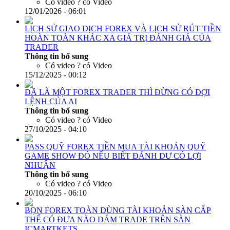
Có video ?
có Video
12/01/2026 - 06:01
LỊCH SỬ GIAO DỊCH FOREX VÀ LỊCH SỬ RÚT TIỀN
HOÀN TOÀN KHÁC XA GIÁ TRỊ ĐÁNH GIÁ CỦA
TRADER
Thông tin bổ sung
Có video ?
có Video
15/12/2025 - 00:12
ĐÃ LÀ MỘT FOREX TRADER THÌ ĐỪNG CÓ ĐỢI
LỆNH CỦA AI
Thông tin bổ sung
Có video ?
có Video
27/10/2025 - 04:10
PASS QUỸ FOREX TIỀN MUA TÀI KHOẢN QUỸ
GAME SHOW ĐÓ NẾU BIẾT ĐÁNH DƯ CÓ LỢI
NHUẬN
Thông tin bổ sung
Có video ?
có Video
20/10/2025 - 06:10
BỌN FOREX TOÀN DÙNG TÀI KHOẢN SÀN CẤP
THỂ CÓ ĐƯA NÀO DÁM TRADE TRÊN SÀN
ICMARTKETS