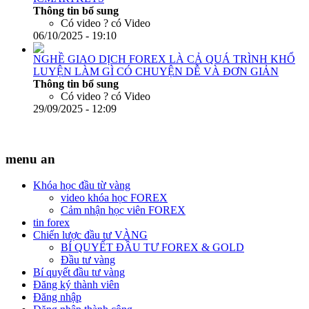
Thông tin bổ sung
Có video ?
có Video
06/10/2025 - 19:10
NGHỀ GIAO DỊCH FOREX LÀ CẢ QUÁ TRÌNH KHỔ
LUYỆN LÀM GÌ CÓ CHUYỆN DỄ VÀ ĐƠN GIẢN
Thông tin bổ sung
Có video ?
có Video
29/09/2025 - 12:09
menu an
Khóa học đầu từ vàng
video khóa học FOREX
Cảm nhận học viên FOREX
tin forex
Chiến lược đầu tư VÀNG
BÍ QUYẾT ĐẦU TƯ FOREX & GOLD
Đầu tư vàng
Bí quyết đầu tư vàng
Đăng ký thành viên
Đăng nhập