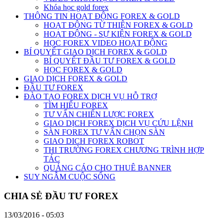
Khóa học gold forex
THÔNG TIN HOẠT ĐỘNG FOREX & GOLD
HOẠT ĐỘNG TỪ THIỆN FOREX & GOLD
HOẠT ĐỘNG - SỰ KIỆN FOREX & GOLD
HỌC FOREX VIDEO HOẠT ĐỘNG
BÍ QUYẾT GIAO DỊCH FOREX & GOLD
BÍ QUYẾT ĐẦU TƯ FOREX & GOLD
HỌC FOREX & GOLD
GIAO DỊCH FOREX & GOLD
ĐẦU TƯ FOREX
ĐÀO TẠO FOREX DỊCH VỤ HỖ TRỢ
TÌM HIỂU FOREX
TƯ VẤN CHIẾN LƯỢC FOREX
GIAO DỊCH FOREX DỊCH VỤ CỨU LỆNH
SÀN FOREX TƯ VẤN CHỌN SÀN
GIAO DICH FOREX ROBOT
THI TRƯỜNG FOREX CHƯƠNG TRÌNH HỢP
TÁC
QUẢNG CÁO CHO THUÊ BANNER
SUY NGẪM CUỘC SỐNG
CHIA SẺ ĐẦU TƯ FOREX
13/03/2016 - 05:03