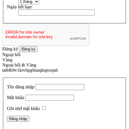
Ngày hết hạn:
Đăng ký
Đăng ký
Ngoại hối
Vàng
Ngoại hối & Vàng
ta84b9v1krv6pg9unqkspooja6
Tên đăng nhập
Mật khẩu
Ghi nhớ mật khẩu