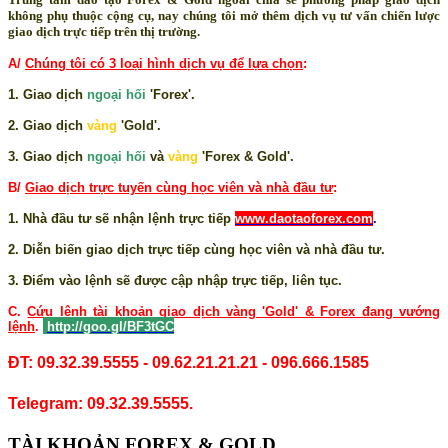
không phụ thuộc cộng cụ, nay chúng tôi mở thêm dịch vụ tư vấn chiến lược
giao dịch trực tiếp trên thị trường.
A/
Chúng tôi có 3 loại hình dịch vụ để lựa chọn
:
1. Giao dịch
ngoại hối
'Forex'.
2. Giao dịch
vàng
'Gold'.
3. Giao dịch
ngoại hối
và
vàng
'Forex & Gold'.
B/
Giao dịch trực tuyến cùng học viên và nhà đầu tư
:
1. Nhà đầu tư sẽ nhận lệnh trực tiếp
www.daotaoforex.com
.
2. Diễn biến giao dịch trực tiếp cùng học viên và nhà đầu tư.
3. Điểm vào lệnh sẽ được cập nhập trực tiếp, liên tục.
C.
Cứu lệnh tài khoản giao dịch vàng 'Gold' & Forex đang vướng
lệnh
.
http://goo.gl/BF3tGC
ĐT: 09.32.39.5555 - 09.62.21.21.21 - 096.666.1585
Telegram: 09.32.39.5555.
TÀI KHOẢN FOREX & GOLD