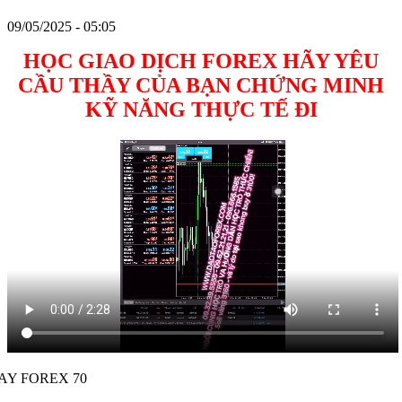
09/05/2025 - 05:05
HỌC GIAO DỊCH FOREX HÃY YÊU
CẦU THẦY CỦA BẠN CHỨNG MINH
KỸ NĂNG THỰC TẾ ĐI