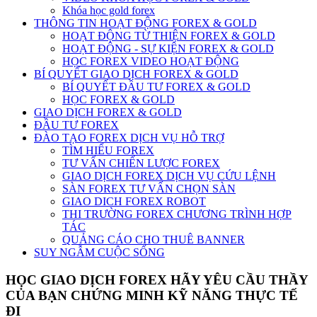
Khóa học gold forex
THÔNG TIN HOẠT ĐỘNG FOREX & GOLD
HOẠT ĐỘNG TỪ THIỆN FOREX & GOLD
HOẠT ĐỘNG - SỰ KIỆN FOREX & GOLD
HỌC FOREX VIDEO HOẠT ĐỘNG
BÍ QUYẾT GIAO DỊCH FOREX & GOLD
BÍ QUYẾT ĐẦU TƯ FOREX & GOLD
HỌC FOREX & GOLD
GIAO DỊCH FOREX & GOLD
ĐẦU TƯ FOREX
ĐÀO TẠO FOREX DỊCH VỤ HỖ TRỢ
TÌM HIỂU FOREX
TƯ VẤN CHIẾN LƯỢC FOREX
GIAO DỊCH FOREX DỊCH VỤ CỨU LỆNH
SÀN FOREX TƯ VẤN CHỌN SÀN
GIAO DICH FOREX ROBOT
THI TRƯỜNG FOREX CHƯƠNG TRÌNH HỢP
TÁC
QUẢNG CÁO CHO THUÊ BANNER
SUY NGẪM CUỘC SỐNG
HỌC GIAO DỊCH FOREX HÃY YÊU CẦU THẦY
CỦA BẠN CHỨNG MINH KỸ NĂNG THỰC TẾ
ĐI