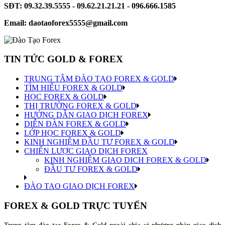
SĐT: 09.32.39.5555 - 09.62.21.21.21 - 096.666.1585
Email: daotaoforex5555@gmail.com
TIN TỨC GOLD & FOREX
TRUNG TÂM ĐÀO TẠO FOREX & GOLD
TÌM HIỂU FOREX & GOLD
HỌC FOREX & GOLD
THỊ TRƯỜNG FOREX & GOLD
HƯỚNG DẪN GIAO DỊCH FOREX
DIỄN ĐÀN FOREX & GOLD
LỚP HỌC FOREX & GOLD
KINH NGHIỆM ĐẦU TƯ FOREX & GOLD
CHIẾN LƯỢC GIAO DỊCH FOREX
KINH NGHIỆM GIAO DICH FOREX & GOLD
ĐẦU TƯ FOREX & GOLD
ĐÀO TAO GIAO DỊCH FOREX
FOREX & GOLD TRỰC TUYẾN
Trung tâm đào tạo Forex & Gold ngoài chia sẻ phương pháp giao dịch