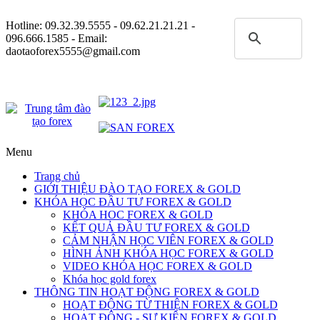
Hotline:
09.32.39.5555
- 09.62.21.21.21 -
096.666.1585 - Email:
daotaoforex5555@gmail.com
Menu
Trang chủ
GIỚI THIỆU ĐÀO TẠO FOREX & GOLD
KHÓA HỌC ĐẦU TƯ FOREX & GOLD
KHÓA HOC FOREX & GOLD
KẾT QUẢ ĐẦU TƯ FOREX & GOLD
CẢM NHẬN HỌC VIÊN FOREX & GOLD
HÌNH ẢNH KHÓA HỌC FOREX & GOLD
VIDEO KHÓA HỌC FOREX & GOLD
Khóa học gold forex
THÔNG TIN HOẠT ĐỘNG FOREX & GOLD
HOẠT ĐỘNG TỪ THIỆN FOREX & GOLD
HOẠT ĐỘNG - SỰ KIỆN FOREX & GOLD