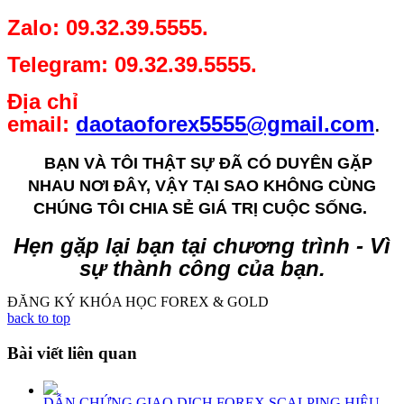
Zalo: 09.32.39.5555.
Telegram: 09.32.39.5555.
Địa chỉ
email:
daotaoforex5555@gmail.com
.
BẠN VÀ TÔI THẬT SỰ ĐÃ CÓ DUYÊN GẶP
NHAU NƠI ĐÂY, VẬY TẠI SAO KHÔNG CÙNG
CHÚNG TÔI CHIA SẺ GIÁ TRỊ CUỘC SỐNG.
Hẹn gặp lại bạn tại chương trình - Vì
sự thành công của bạn.
ĐĂNG KÝ KHÓA HỌC FOREX & GOLD
back to top
Bài viết liên quan
DẪN CHỨNG GIAO DỊCH FOREX SCALPING HIỆU