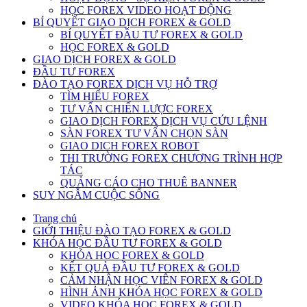
HỌC FOREX VIDEO HOẠT ĐỘNG
BÍ QUYẾT GIAO DỊCH FOREX & GOLD
BÍ QUYẾT ĐẦU TƯ FOREX & GOLD
HỌC FOREX & GOLD
GIAO DỊCH FOREX & GOLD
ĐẦU TƯ FOREX
ĐÀO TẠO FOREX DỊCH VỤ HỖ TRỢ
TÌM HIỂU FOREX
TƯ VẤN CHIẾN LƯỢC FOREX
GIAO DỊCH FOREX DỊCH VỤ CỨU LỆNH
SÀN FOREX TƯ VẤN CHỌN SÀN
GIAO DICH FOREX ROBOT
THI TRƯỜNG FOREX CHƯƠNG TRÌNH HỢP
TÁC
QUẢNG CÁO CHO THUÊ BANNER
SUY NGẪM CUỘC SỐNG
Trang chủ
GIỚI THIỆU ĐÀO TẠO FOREX & GOLD
KHÓA HỌC ĐẦU TƯ FOREX & GOLD
KHÓA HOC FOREX & GOLD
KẾT QUẢ ĐẦU TƯ FOREX & GOLD
CẢM NHẬN HỌC VIÊN FOREX & GOLD
HÌNH ẢNH KHÓA HỌC FOREX & GOLD
VIDEO KHÓA HỌC FOREX & GOLD