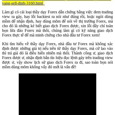
vang-sell-dinh-3160.html
Làm gì có cái loại thầy dạy Forex dẫn chứng bằng việc đem trading
view ra gáy, hay lỗi backtest ra nói như đúng rồi, hoặc ngòi dùng
mồm để nhận định, hay dùng mõm để nói về thị trường Forex, mà
cho đó là những kẻ biết giao dịch Forex được, xin lỗi đây chỉ toàn
bọn lừa đảo Forex mà thôi, chúng làm gì có kỹ năng giao dịch
Forex thực tế để mà minh chứng cho nhà đầu tư Forex xem!
Khi tìm hiểu về thầy dạy Forex, nhà đầu tư Forex mà không xác
định được những giá trị nếu trên từ thầy dạy Forex, mà cứ lao vào
thì trả giá đó là điều hiển nhiên mà thôi. Thành công ư, giao dịch
Forex được ư, nhận định bắn tín hiệu đọc lệnh gáy trên trading view
được ư, vậy show lịch sử giao dịch Forex ra đi, sao toàn bọn nói
mồm dùng mõm không vấy đó mới là vấn đề!