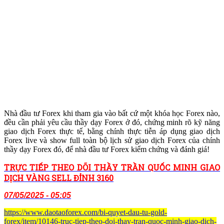
Nhà đầu tư Forex khi tham gia vào bất cứ một khóa học Forex nào,
đều cần phải yêu cầu thầy dạy Forex ở đó, chứng minh rõ kỹ năng
giao dịch Forex thực tế, bằng chính thực tiễn áp dụng giao dịch
Forex live và show full toàn bộ lịch sử giao dịch Forex của chính
thầy dạy Forex đó, để nhà đầu tư Forex kiểm chứng và đánh giá!
TRỰC TIẾP THEO DÕI THẦY TRẦN QUỐC MINH GIAO
DỊCH VÀNG SELL ĐỈNH 3160
07/05/2025 - 05:05
https://www.daotaoforex.com/bi-quyet-dau-tu-gold-
forex/item/10146-truc-tiep-theo-doi-thay-tran-quoc-minh-giao-dich-