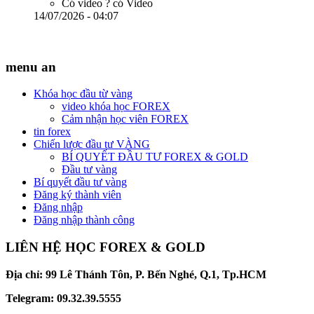
Có video ?
có Video
14/07/2026 - 04:07
menu an
Khóa học đầu từ vàng
video khóa học FOREX
Cảm nhận học viên FOREX
tin forex
Chiến lược đầu tư VÀNG
BÍ QUYẾT ĐẦU TƯ FOREX & GOLD
Đầu tư vàng
Bí quyết đầu tư vàng
Đăng ký thành viên
Đăng nhập
Đăng nhập thành công
LIÊN HỆ HỌC FOREX & GOLD
Địa chỉ: 99 Lê Thánh Tôn, P. Bến Nghé, Q.1, Tp.HCM
Telegram: 09.32.39.5555