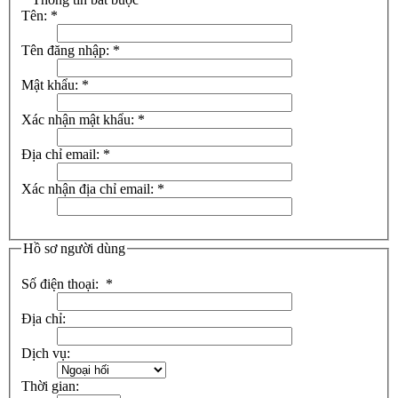
Tên:
*
Tên đăng nhập:
*
Mật khẩu:
*
Xác nhận mật khẩu:
*
Địa chỉ email:
*
Xác nhận địa chỉ email:
*
Hồ sơ người dùng
Số điện thoại:
*
Địa chỉ:
Dịch vụ:
Thời gian: