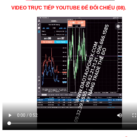
VIDEO TRỰC TIẾP YOUTUBE ĐỂ ĐỔI CHIẾU (08).