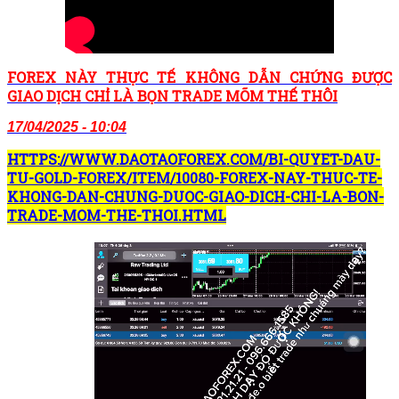
FOREX NÀY THỰC TẾ KHÔNG DẪN CHỨNG ĐƯỢC
GIAO DỊCH CHỈ LÀ BỌN TRADE MÕM THẾ THÔI
17/04/2025 - 10:04
HTTPS://WWW.DAOTAOFOREX.COM/BI-QUYET-DAU-
TU-GOLD-FOREX/ITEM/10080-FOREX-NAY-THUC-TE-
KHONG-DAN-CHUNG-DUOC-GIAO-DICH-CHI-LA-BON-
TRADE-MOM-THE-THOI.HTML