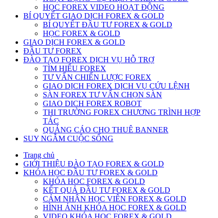
HỌC FOREX VIDEO HOẠT ĐỘNG
BÍ QUYẾT GIAO DỊCH FOREX & GOLD
BÍ QUYẾT ĐẦU TƯ FOREX & GOLD
HỌC FOREX & GOLD
GIAO DỊCH FOREX & GOLD
ĐẦU TƯ FOREX
ĐÀO TẠO FOREX DỊCH VỤ HỖ TRỢ
TÌM HIỂU FOREX
TƯ VẤN CHIẾN LƯỢC FOREX
GIAO DỊCH FOREX DỊCH VỤ CỨU LỆNH
SÀN FOREX TƯ VẤN CHỌN SÀN
GIAO DICH FOREX ROBOT
THI TRƯỜNG FOREX CHƯƠNG TRÌNH HỢP
TÁC
QUẢNG CÁO CHO THUÊ BANNER
SUY NGẪM CUỘC SỐNG
Trang chủ
GIỚI THIỆU ĐÀO TẠO FOREX & GOLD
KHÓA HỌC ĐẦU TƯ FOREX & GOLD
KHÓA HOC FOREX & GOLD
KẾT QUẢ ĐẦU TƯ FOREX & GOLD
CẢM NHẬN HỌC VIÊN FOREX & GOLD
HÌNH ẢNH KHÓA HỌC FOREX & GOLD
VIDEO KHÓA HỌC FOREX & GOLD