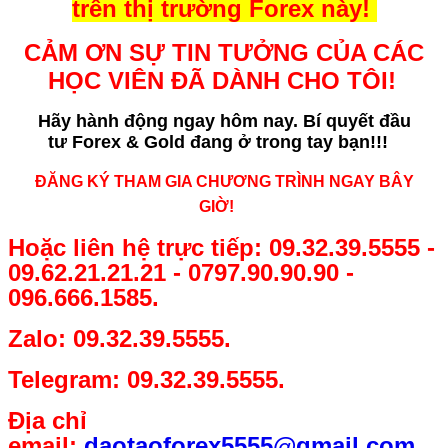
trên thị trường Forex này!
CẢM ƠN SỰ TIN TƯỞNG CỦA CÁC
HỌC VIÊN ĐÃ DÀNH CHO TÔI!
Hãy hành động ngay hôm nay. Bí quyết
đầu
tư Forex & Gold đang ở trong tay bạn!!!
ĐĂNG KÝ THAM GIA CHƯƠNG TRÌNH NGAY BÂY
GIỜ!
Hoặc liên hệ trực tiếp: 09.32.39.5555 -
09.62.21.21.21 - 0797.90.90.90 -
096.666.1585.
Zalo: 09.32.39.5555.
Telegram: 09.32.39.5555.
Địa chỉ
email:
daotaoforex5555@gmail.com
.