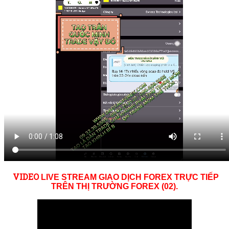
VID
EO
LIVE STREAM GIAO DỊCH FOREX TRỰC TIẾP
TRÊN THỊ TRƯỜNG
FOREX (02)
.