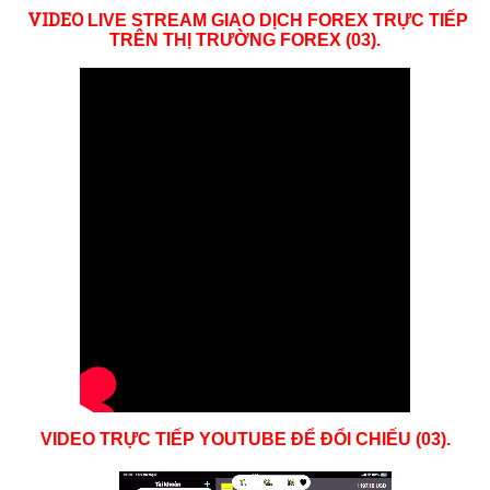
VID
EO
LIVE STREAM GIAO DỊCH FOREX TRỰC TIẾP
TRÊN THỊ TRƯỜNG
FOREX (03)
.
VIDEO TRỰC TIẾP YOUTUBE ĐỂ ĐỔI CHIẾU (03).