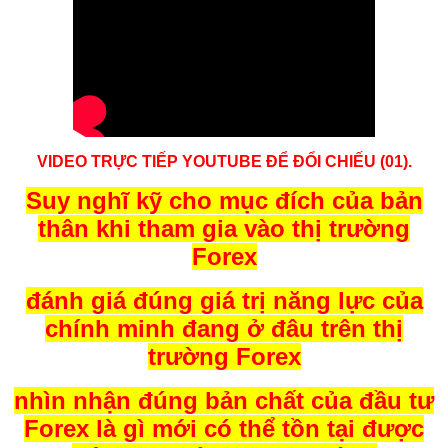
VIDEO TRỰC TIẾP YOUTUBE ĐỂ ĐỔI CHIẾU (01).
Suy nghĩ kỹ cho mục đích của bản
thân khi tham gia vào thị trường
Forex
đánh giá đúng giá trị năng lực của
chính minh đang ở đâu trên thị
trường Forex
nhìn nhận đúng bản chất của đầu tư
Forex là gì mới có thể tồn tại được