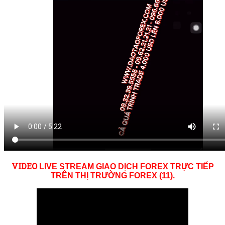
VID
EO
LIVE STREAM GIAO DỊCH FOREX TRỰC TIẾP
TRÊN THỊ TRƯỜNG
FOREX (11)
.