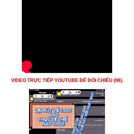
VIDEO TRỰC TIẾP YOUTUBE ĐỂ ĐỔI CHIẾU (06).