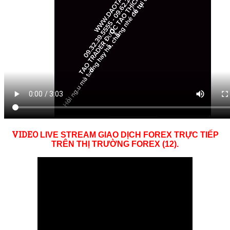
VID
EO
LIVE STREAM GIAO DỊCH FOREX TRỰC TIẾP
TRÊN THỊ TRƯỜNG
FOREX (12)
.