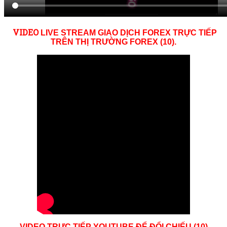
VID
EO
LIVE STREAM GIAO DỊCH FOREX TRỰC TIẾP
TRÊN THỊ TRƯỜNG
FOREX (10)
.
VIDEO TRỰC TIẾP YOUTUBE ĐỂ ĐỔI CHIẾU (10)