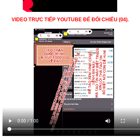
VIDEO TRỰC TIẾP YOUTUBE ĐỂ ĐỔI CHIẾU (04).