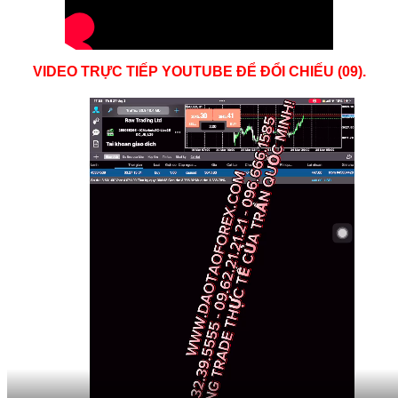
VIDEO TRỰC TIẾP YOUTUBE ĐỂ ĐỔI CHIẾU (09).