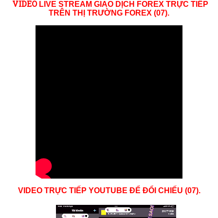
VID
EO
LIVE STREAM GIAO DỊCH FOREX TRỰC TIẾP
TRÊN THỊ TRƯỜNG
FOREX (07)
.
VIDEO TRỰC TIẾP YOUTUBE ĐỂ ĐỔI CHIẾU (07).