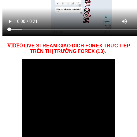
VID
EO
LIVE STREAM GIAO DỊCH FOREX TRỰC TIẾP
TRÊN THỊ TRƯỜNG
FOREX (13)
.