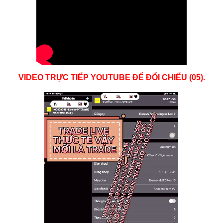
VIDEO TRỰC TIẾP YOUTUBE ĐỂ ĐỔI CHIẾU (05).