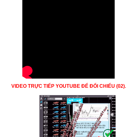
VIDEO TRỰC TIẾP YOUTUBE ĐỂ ĐỔI CHIẾU (02).