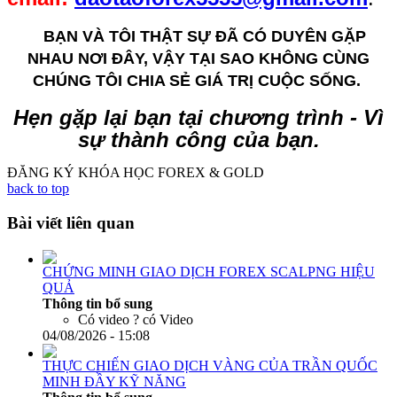
BẠN VÀ TÔI THẬT SỰ ĐÃ CÓ DUYÊN GẶP
NHAU NƠI ĐÂY, VẬY TẠI SAO KHÔNG CÙNG
CHÚNG TÔI CHIA SẺ GIÁ TRỊ CUỘC SỐNG.
Hẹn gặp lại bạn tại chương trình - Vì
sự thành công của bạn.
ĐĂNG KÝ KHÓA HỌC FOREX & GOLD
back to top
Bài viết liên quan
CHỨNG MINH GIAO DỊCH FOREX SCALPNG HIỆU
QUẢ
Thông tin bổ sung
Có video ?
có Video
04/08/2026 - 15:08
THỰC CHIẾN GIAO DỊCH VÀNG CỦA TRẦN QUỐC
MINH ĐẦY KỸ NĂNG