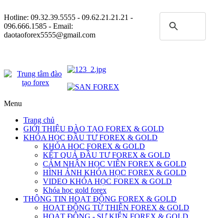
Hotline:
09.32.39.5555
- 09.62.21.21.21 -
096.666.1585 - Email:
daotaoforex5555@gmail.com
Menu
Trang chủ
GIỚI THIỆU ĐÀO TẠO FOREX & GOLD
KHÓA HỌC ĐẦU TƯ FOREX & GOLD
KHÓA HOC FOREX & GOLD
KẾT QUẢ ĐẦU TƯ FOREX & GOLD
CẢM NHẬN HỌC VIÊN FOREX & GOLD
HÌNH ẢNH KHÓA HỌC FOREX & GOLD
VIDEO KHÓA HỌC FOREX & GOLD
Khóa học gold forex
THÔNG TIN HOẠT ĐỘNG FOREX & GOLD
HOẠT ĐỘNG TỪ THIỆN FOREX & GOLD
HOẠT ĐỘNG - SỰ KIỆN FOREX & GOLD