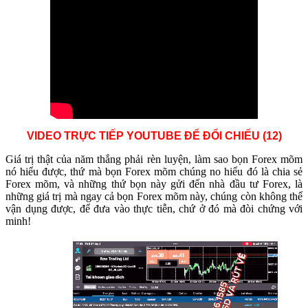
VIDEO TRỰC TIẾP YOUTUBE ĐỂ ĐỔI CHIẾU (12)
Giá trị thật của năm thắng phải rèn luyện, làm sao bọn Forex mõm
nó hiểu được, thứ mà bọn Forex mõm chúng no hiểu đó là chia sẻ
Forex mõm, và những thứ bọn này gửi đến nhà đầu tư Forex, là
những giá trị mà ngay cả bọn Forex mõm này, chúng còn không thể
vận dụng được, để đưa vào thực tiễn, chứ ở đó mà đòi chứng với
minh!