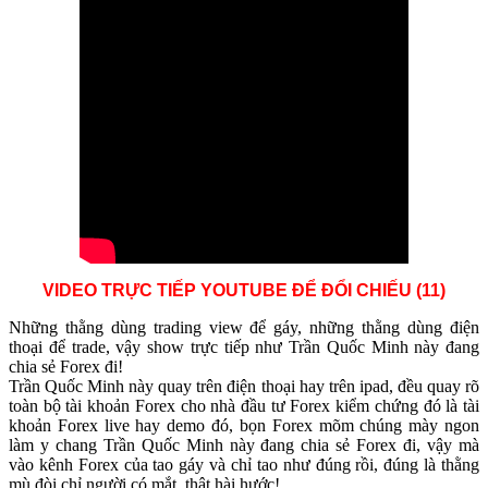
VIDEO TRỰC TIẾP YOUTUBE ĐỂ ĐỔI CHIẾU (11)
Những thằng dùng trading view để gáy, những thằng dùng điện
thoại để trade, vậy show trực tiếp như Trần Quốc Minh này đang
chia sẻ Forex đi!
Trần Quốc Minh này quay trên điện thoại hay trên ipad, đều quay rõ
toàn bộ tài khoản Forex cho nhà đầu tư Forex kiểm chứng đó là tài
khoản Forex live hay demo đó, bọn Forex mõm chúng mày ngon
làm y chang Trần Quốc Minh này đang chia sẻ Forex đi, vậy mà
vào kênh Forex của tao gáy và chỉ tao như đúng rồi, đúng là thằng
mù đòi chỉ người có mắt, thật hài hước!