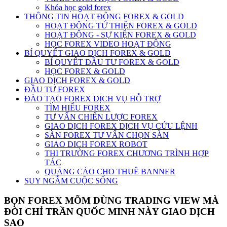
Khóa học gold forex
THÔNG TIN HOẠT ĐỘNG FOREX & GOLD
HOẠT ĐỘNG TỪ THIỆN FOREX & GOLD
HOẠT ĐỘNG - SỰ KIỆN FOREX & GOLD
HỌC FOREX VIDEO HOẠT ĐỘNG
BÍ QUYẾT GIAO DỊCH FOREX & GOLD
BÍ QUYẾT ĐẦU TƯ FOREX & GOLD
HỌC FOREX & GOLD
GIAO DỊCH FOREX & GOLD
ĐẦU TƯ FOREX
ĐÀO TẠO FOREX DỊCH VỤ HỖ TRỢ
TÌM HIỂU FOREX
TƯ VẤN CHIẾN LƯỢC FOREX
GIAO DỊCH FOREX DỊCH VỤ CỨU LỆNH
SÀN FOREX TƯ VẤN CHỌN SÀN
GIAO DICH FOREX ROBOT
THI TRƯỜNG FOREX CHƯƠNG TRÌNH HỢP
TÁC
QUẢNG CÁO CHO THUÊ BANNER
SUY NGẪM CUỘC SỐNG
BỌN FOREX MÕM DÙNG TRADING VIEW MÀ
ĐÒI CHỈ TRẦN QUỐC MINH NÀY GIAO DỊCH
SAO