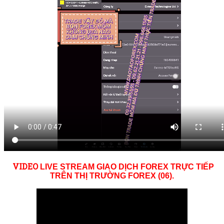
VID
EO
LIVE STREAM GIAO DỊCH FOREX TRỰC TIẾP
TRÊN THỊ TRƯỜNG
FOREX (06)
.