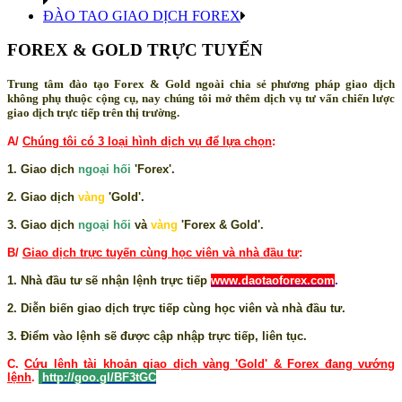
ĐÀO TAO GIAO DỊCH FOREX
FOREX & GOLD TRỰC TUYẾN
Trung tâm đào tạo Forex & Gold ngoài chia sẻ phương pháp giao dịch
không phụ thuộc cộng cụ, nay chúng tôi mở thêm dịch vụ tư vấn chiến lược
giao dịch trực tiếp trên thị trường.
A/
Chúng tôi có 3 loại hình dịch vụ để lựa chọn
:
1. Giao dịch
ngoại hối
'Forex'.
2. Giao dịch
vàng
'Gold'.
3. Giao dịch
ngoại hối
và
vàng
'Forex & Gold'.
B/
Giao dịch trực tuyến cùng học viên và nhà đầu tư
:
1. Nhà đầu tư sẽ nhận lệnh trực tiếp
www.daotaoforex.com
.
2. Diễn biến giao dịch trực tiếp cùng học viên và nhà đầu tư.
3. Điểm vào lệnh sẽ được cập nhập trực tiếp, liên tục.
C.
Cứu lệnh tài khoản giao dịch vàng 'Gold' & Forex đang vướng
lệnh
.
http://goo.gl/BF3tGC