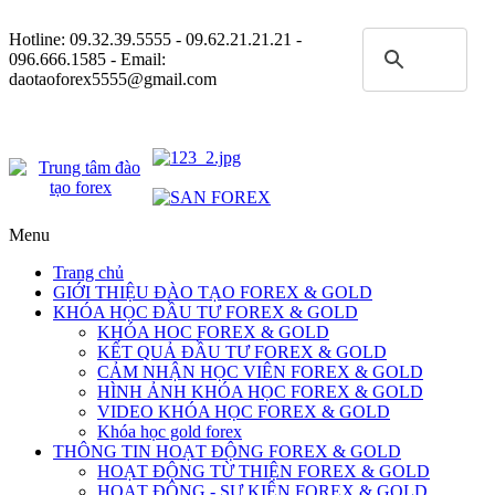
Hotline:
09.32.39.5555
- 09.62.21.21.21 -
096.666.1585 - Email:
daotaoforex5555@gmail.com
Menu
Trang chủ
GIỚI THIỆU ĐÀO TẠO FOREX & GOLD
KHÓA HỌC ĐẦU TƯ FOREX & GOLD
KHÓA HOC FOREX & GOLD
KẾT QUẢ ĐẦU TƯ FOREX & GOLD
CẢM NHẬN HỌC VIÊN FOREX & GOLD
HÌNH ẢNH KHÓA HỌC FOREX & GOLD
VIDEO KHÓA HỌC FOREX & GOLD
Khóa học gold forex
THÔNG TIN HOẠT ĐỘNG FOREX & GOLD
HOẠT ĐỘNG TỪ THIỆN FOREX & GOLD
HOẠT ĐỘNG - SỰ KIỆN FOREX & GOLD