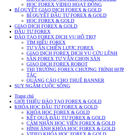
HỌC FOREX VIDEO HOẠT ĐỘNG
BÍ QUYẾT GIAO DỊCH FOREX & GOLD
BÍ QUYẾT ĐẦU TƯ FOREX & GOLD
HỌC FOREX & GOLD
GIAO DỊCH FOREX & GOLD
ĐẦU TƯ FOREX
ĐÀO TẠO FOREX DỊCH VỤ HỖ TRỢ
TÌM HIỂU FOREX
TƯ VẤN CHIẾN LƯỢC FOREX
GIAO DỊCH FOREX DỊCH VỤ CỨU LỆNH
SÀN FOREX TƯ VẤN CHỌN SÀN
GIAO DICH FOREX ROBOT
THI TRƯỜNG FOREX CHƯƠNG TRÌNH HỢP
TÁC
QUẢNG CÁO CHO THUÊ BANNER
SUY NGẪM CUỘC SỐNG
Trang chủ
GIỚI THIỆU ĐÀO TẠO FOREX & GOLD
KHÓA HỌC ĐẦU TƯ FOREX & GOLD
KHÓA HOC FOREX & GOLD
KẾT QUẢ ĐẦU TƯ FOREX & GOLD
CẢM NHẬN HỌC VIÊN FOREX & GOLD
HÌNH ẢNH KHÓA HỌC FOREX & GOLD
VIDEO KHÓA HỌC FOREX & GOLD