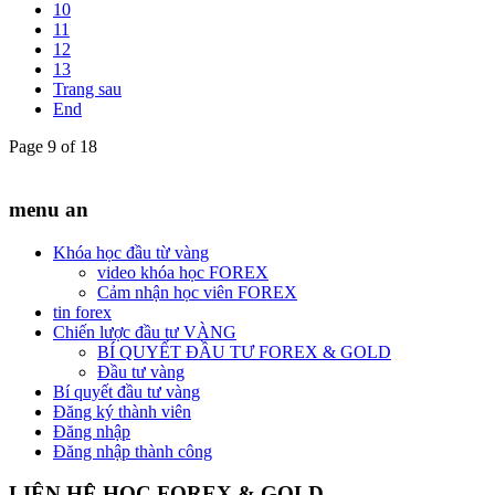
10
11
12
13
Trang sau
End
Page 9 of 18
menu an
Khóa học đầu từ vàng
video khóa học FOREX
Cảm nhận học viên FOREX
tin forex
Chiến lược đầu tư VÀNG
BÍ QUYẾT ĐẦU TƯ FOREX & GOLD
Đầu tư vàng
Bí quyết đầu tư vàng
Đăng ký thành viên
Đăng nhập
Đăng nhập thành công
LIÊN HỆ HỌC FOREX & GOLD