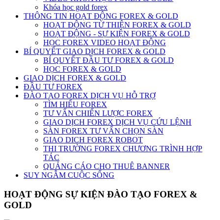
Khóa học gold forex
THÔNG TIN HOẠT ĐỘNG FOREX & GOLD
HOẠT ĐỘNG TỪ THIỆN FOREX & GOLD
HOẠT ĐỘNG - SỰ KIỆN FOREX & GOLD
HỌC FOREX VIDEO HOẠT ĐỘNG
BÍ QUYẾT GIAO DỊCH FOREX & GOLD
BÍ QUYẾT ĐẦU TƯ FOREX & GOLD
HỌC FOREX & GOLD
GIAO DỊCH FOREX & GOLD
ĐẦU TƯ FOREX
ĐÀO TẠO FOREX DỊCH VỤ HỖ TRỢ
TÌM HIỂU FOREX
TƯ VẤN CHIẾN LƯỢC FOREX
GIAO DỊCH FOREX DỊCH VỤ CỨU LỆNH
SÀN FOREX TƯ VẤN CHỌN SÀN
GIAO DICH FOREX ROBOT
THI TRƯỜNG FOREX CHƯƠNG TRÌNH HỢP
TÁC
QUẢNG CÁO CHO THUÊ BANNER
SUY NGẪM CUỘC SỐNG
HOẠT ĐỘNG SỰ KIỆN ĐÀO TẠO FOREX &
GOLD