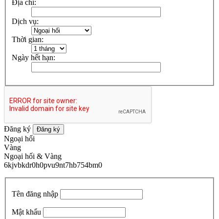
Địa chỉ:
Dịch vụ:
Thời gian:
Ngày hết hạn:
Đăng ký
Đăng ký
Ngoại hối
Vàng
Ngoại hối & Vàng
6kjvbkdr0h0pvu9nt7hb754bm0
Tên đăng nhập
Mật khẩu