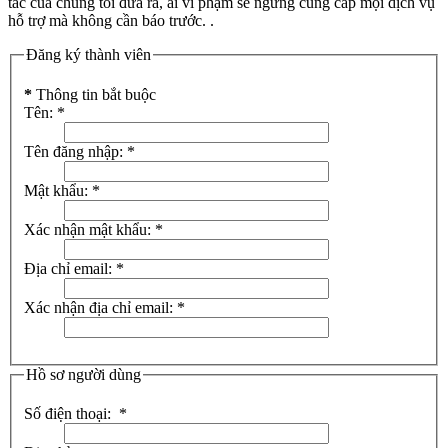
tắc của chúng tôi đưa ra, ai vi phạm sẽ ngững cũng cấp mọi dịch vụ
hỗ trợ mà không cần báo trước. .
Đăng ký thành viên
*
Thông tin bắt buộc
Tên:
*
Tên đăng nhập:
*
Mật khẩu:
*
Xác nhận mật khẩu:
*
Địa chỉ email:
*
Xác nhận địa chỉ email:
*
Hồ sơ người dùng
Số điện thoại:
*