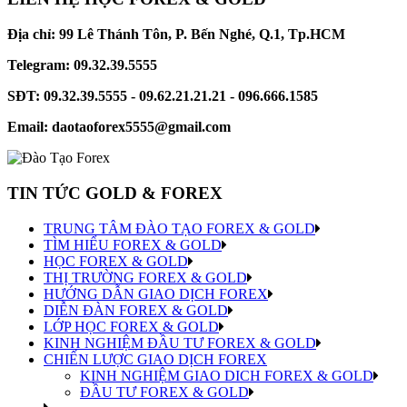
Địa chỉ: 99 Lê Thánh Tôn, P. Bến Nghé, Q.1, Tp.HCM
Telegram: 09.32.39.5555
SĐT: 09.32.39.5555 - 09.62.21.21.21 - 096.666.1585
Email: daotaoforex5555@gmail.com
TIN TỨC GOLD & FOREX
TRUNG TÂM ĐÀO TẠO FOREX & GOLD
TÌM HIỂU FOREX & GOLD
HỌC FOREX & GOLD
THỊ TRƯỜNG FOREX & GOLD
HƯỚNG DẪN GIAO DỊCH FOREX
DIỄN ĐÀN FOREX & GOLD
LỚP HỌC FOREX & GOLD
KINH NGHIỆM ĐẦU TƯ FOREX & GOLD
CHIẾN LƯỢC GIAO DỊCH FOREX
KINH NGHIỆM GIAO DICH FOREX & GOLD
ĐẦU TƯ FOREX & GOLD